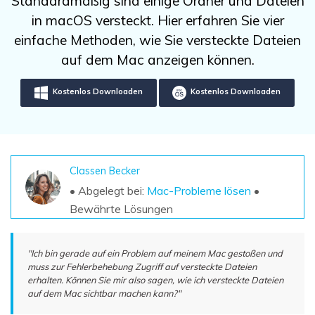
Standardmäßig sind einige Ordner und Dateien
DOWNLOAD
Sign In
Unbegrenzte Daten vom Mac-System
in macOS versteckt. Hier erfahren Sie vier
wiederherstellen
Aktuelles Thema
Datenverlust-Szenarien
einfache Methoden, wie Sie versteckte Dateien
Kostenlos Testen
search
auf dem Mac anzeigen können.
ALLE FUNKTIONEN ENTDECKEN
Kostenlos Downloaden
Kostenlos Downloaden
Recoverit kostenlos
Verlorene/gel?schte Daten kostenlos
wiederherstellen
Classen Becker
Kostenlos Testen
• Abgelegt bei:
Mac-Probleme lösen
•
Bewährte Lösungen
Weitere Produkte
"Ich bin gerade auf ein Problem auf meinem Mac gestoßen und
muss zur Fehlerbehebung Zugriff auf versteckte Dateien
Repairit - Datenreparatur
erhalten. Können Sie mir also sagen, wie ich versteckte Dateien
UBackit - Datensicherung
auf dem Mac sichtbar machen kann?"