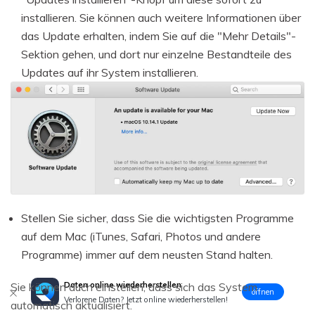
installieren. Sie können auch weitere Informationen über
das Update erhalten, indem Sie auf die "Mehr Details"-
Sektion gehen, und dort nur einzelne Bestandteile des
Updates auf ihr System installieren.
Stellen Sie sicher, dass Sie die wichtigsten Programme
auf dem Mac (iTunes, Safari, Photos und andere
Programme) immer auf dem neusten Stand halten.
Daten online wiederherstellen
Sie können auch einstellen, dass sich das System
öffnen
Verlorene Daten? Jetzt online wiederherstellen!
automatisch aktualisiert.