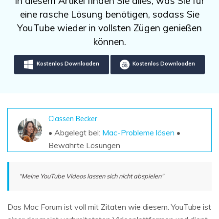
In diesem Artikel finden Sie alles, was Sie für
DOWNLOAD
Sign In
Unbegrenzte Daten vom Mac-System
eine rasche Lösung benötigen, sodass Sie
wiederherstellen
Aktuelles Thema
Datenverlust-Szenarien
YouTube wieder in vollsten Zügen genießen
Kostenlos Testen
search
können.
ALLE FUNKTIONEN ENTDECKEN
Kostenlos Downloaden
Kostenlos Downloaden
Recoverit kostenlos
Verlorene/gel?schte Daten kostenlos
wiederherstellen
Classen Becker
Kostenlos Testen
• Abgelegt bei:
Mac-Probleme lösen
•
Bewährte Lösungen
Weitere Produkte
“Meine YouTube Videos lassen sich nicht abspielen”
Repairit - Datenreparatur
UBackit - Datensicherung
Das Mac Forum ist voll mit Zitaten wie diesem. YouTube ist