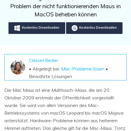
DOWNLOAD
Sign In
Unbegrenzte Daten vom Mac-System
Problem der nicht funktionierenden Maus in
wiederherstellen
Aktuelles Thema
MacOS beheben können
Datenverlust-Szenarien
Kostenlos Testen
search
Kostenlos Downloaden
Kostenlos Downloaden
ALLE FUNKTIONEN ENTDECKEN
Recoverit kostenlos
Verlorene/gel?schte Daten kostenlos
Classen Becker
wiederherstellen
• Abgelegt bei:
Mac-Probleme lösen
•
Kostenlos Testen
Bewährte Lösungen
Die Mac Maus ist eine Multitouch-Maus, die am 20.
Oktober 2009 erstmals der Öffentlichkeit vorgestellt
Weitere Produkte
wurde. Sie wird von allen Versionen des Mac-
Betriebssystems von macOS Leopard bis macOS Mojave
Repairit - Datenreparatur
unterstützt. Hardware-Probleme können aus heiterem
UBackit - Datensicherung
Himmel auftreten. Das gleiche gilt für die Mac-Maus. Trotz