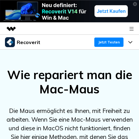
Recoverit
Top-Produkte
Jetzt Testen
KI-gestützte digitale Kreativität
Produkte
Business
Dienstprogramme
Wie repariert man die
Überblick
Funktionen
Über uns
Lösungen
Recoverit für Windows
KI
Mac-Maus
Wiederherstellung von Laufwerken
Ressourcen
Presseraum
Ein führendes Tool zur Datenrettung für Windows
Kostenlos Testen
Gel?schte Medien wiederherstellen
Shop
Warum Recoverit
Die Maus ermöglicht es Ihnen, mit Freiheit zu
arbeiten. Wenn Sie eine Mac-Maus verwenden
Experte für Datenrettung
Support
Guide
Exklusive Wiederherstellungsl?sungen
Neu
und diese in MacOS nicht funktioniert, finden
Recoverit für Mac
KI
Kundengeschichten
Sie hier einige Methoden, mit denen Sie das
Dokumente wiederherstellen