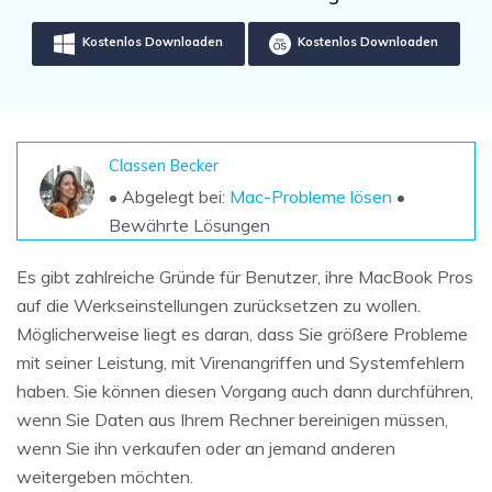
DOWNLOAD
Sign In
Unbegrenzte Daten vom Mac-System
wiederherstellen
Kostenlos Downloaden
Kostenlos Downloaden
Aktuelles Thema
Datenverlust-Szenarien
Kostenlos Testen
search
ALLE FUNKTIONEN ENTDECKEN
Classen Becker
Recoverit kostenlos
• Abgelegt bei:
Mac-Probleme lösen
•
Verlorene/gel?schte Daten kostenlos
Bewährte Lösungen
wiederherstellen
Es gibt zahlreiche Gründe für Benutzer, ihre MacBook Pros
Kostenlos Testen
auf die Werkseinstellungen zurücksetzen zu wollen.
Möglicherweise liegt es daran, dass Sie größere Probleme
mit seiner Leistung, mit Virenangriffen und Systemfehlern
Weitere Produkte
haben. Sie können diesen Vorgang auch dann durchführen,
wenn Sie Daten aus Ihrem Rechner bereinigen müssen,
Repairit - Datenreparatur
wenn Sie ihn verkaufen oder an jemand anderen
UBackit - Datensicherung
weitergeben möchten.