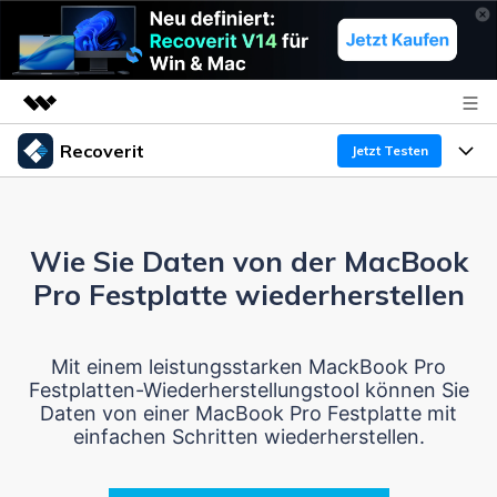
Recoverit
Top-Produkte
Jetzt Testen
KI-gestützte digitale Kreativität
Produkte
Business
Dienstprogramme
Überblick
Wie Sie Daten von der MacBook
Funktionen
Über uns
Lösungen
Recoverit für Windows
Pro Festplatte wiederherstellen
KI
Wiederherstellung von Laufwerken
Ressourcen
Presseraum
Ein führendes Tool zur Datenrettung für Windows
Mit einem leistungsstarken MackBook Pro
Kostenlos Testen
Gel?schte Medien wiederherstellen
Shop
Warum Recoverit
Festplatten-Wiederherstellungstool können Sie
Daten von einer MacBook Pro Festplatte mit
Experte für Datenrettung
Support
Guide
Exklusive Wiederherstellungsl?sungen
einfachen Schritten wiederherstellen.
Neu
Recoverit für Mac
KI
Kundengeschichten
Dokumente wiederherstellen