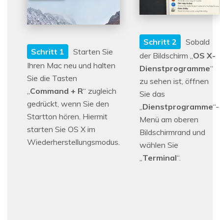
Schritt 2
Sobald
Schritt 1
Starten Sie
der Bildschirm „
OS X-
Ihren Mac neu und halten
Dienstprogramme
“
Sie die Tasten
zu sehen ist, öffnen
„
Command + R
“ zugleich
Sie das
gedrückt, wenn Sie den
„
Dienstprogramme
“-
Startton hören. Hiermit
Menü am oberen
starten Sie OS X im
Bildschirmrand und
Wiederherstellungsmodus.
wählen Sie
„
Terminal
“.