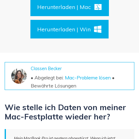
DOWNLOAD
Sign In
Unbegrenzte Daten vom Mac-System
Herunterladen | Mac
wiederherstellen
Aktuelles Thema
Datenverlust-Szenarien
Kostenlos Testen
search
Herunterladen | Win
ALLE FUNKTIONEN ENTDECKEN
Recoverit kostenlos
Verlorene/gel?schte Daten kostenlos
wiederherstellen
Classen Becker
• Abgelegt bei:
Mac-Probleme lösen
•
Kostenlos Testen
Bewährte Lösungen
Wie stelle ich Daten von meiner
Weitere Produkte
Mac-Festplatte wieder her?
Repairit - Datenreparatur
UBackit - Datensicherung
„Mein MacBook Pro ist gestern abgestürzt. Wenn ich jetzt