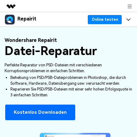
Repairit
Top-Produkte
Online testen
KI-gestützte digitale Kreativität
Produkte
Business
Wondershare Repairit
Dienstprogramme
Datei-Reparatur
Überblick
Desktop
Funktionen
Über uns
Lösungen
Online
Desktop
Warum Repairit
Perfekte Reparatur von PSD-Dateien mit verschiedenen
Presseraum
Korruptionsproblemen in einfachen Schritten.
Mehr
Behebung von PSD/PSB-Dateiproblemen in Photoshop, die durch
Experte für Datenreparatur
Ressourcen
Shop
Software, Hardware, Datenübergang usw. verursacht werden.
Reparieren Sie PSD/PSB-Dateien mit einer sehr hohen Erfolgsquote in
Weitere Produkte
Dateiprobleme lösen
3 einfachen Schritten.
Preis
Support
Computerprobleme lösen
Kostenlos Downloaden
Repairit Toolkit
Sign In
Herunterladen
Geräteprobleme lösen
Für die professionelle, KI-gestützte Reparatur
von Videos, Fotos, Dokumenten und
Bonusinformationen