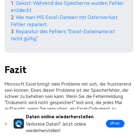
1.
Gelöst: Während des Speicherns wurden Fehler
entdeckt.
2.
Wie man MS Excel-Dateien mit Datenverlust
Fehler repariert.
3.
Reparatur des Fehlers "Excel-Dateiname ist
nicht gültig".
Fazit
Microsoft Excel bringt viele Probleme mit sich, die frustrierend
sein können. Eines dieser Probleme ist der Speicherfehler, der
schwer zu beheben sein kann. Wenn Sie die Fehlermeldung
"Dokument wird nicht gespeichert" leid sind, die jedes Mal
auftaucht, wenn Sie versuchen, ein Excel-Dokument zu
speichern, sollten Sie unsere obigen Lösungen ausprobieren.
Daten online wiederherstellen
öffnen
Verlorene Daten? Jetzt online
Sie helfen Ihnen, den Fehler "Microsoft Excel-Dokument wird
wiederherstellen!
nicht gespeichert" und jeden anderen Fehler beim Speichern zu