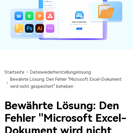
Audiodateien.
Guide & Support
Repairit für Email
Mehr Lösungen
Für die nahtlose Reparatur von PST- und OST-
Dateien sowie verlorenen Outlook-E-Mails.
Startseite
Dateiwiederherstellungslösung
Bewährte Lösung: Den Fehler "Microsoft Excel-Dokument
wird nicht gespeichert" beheben
Bewährte Lösung: Den
Fehler "Microsoft Excel-
Dokument wird nicht