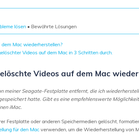
Wiederherstellung
Wiederherstellung
Alle Produkte ansehen
ZIP-
PPT-
Wiederherstellung
Wiederherstellung
bleme lösen
• Bewährte Lösungen
Email-
PDF-
Wiederherstellung
Wiederherstellung
f dem Mac wiederherstellen?
gelöschter Videos auf dem Mac in 3 Schritten durch.
elöschte Videos auf dem Mac wieder
ALLE FUNKTIONEN ENTDECKEN
 meiner Seagate-Festplatte entfernt, die ich wiederherstel
gespeichert hatte. Gibt es eine empfehlenswerte Möglichkeit
nen iMac.
hrer Festplatte oder anderen Speichermedien gelöscht, formati
llung für den Mac
verwenden, um die Wiederherstellung von M