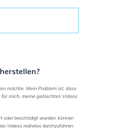
Systemwiederherstellung
wiederherstellen
Formatierte Festplatte
Wiederherstellung nach
wiederherstellen
Werkseinstellung
RAID
RAW-Festplatten-
Datenrettung
Werkseinstellung
Neu
herstellen?
len möchte. Mein Problem ist, dass
 für mich, meine gelöschten Videos
ert oder beschädigt wurden, können
ac-Videos mühelos durchzuführen.