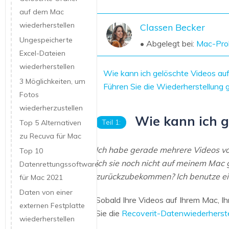
NAS-Datenrettung
auf dem Mac
wiederherstellen
Mac-Papierkorb-Wiederherstellung
Classen Becker
Neu
Ungespeicherte
• Abgelegt bei:
Mac-Pro
Excel-Dateien
wiederherstellen
Wie kann ich gelöschte Videos au
3 Möglichkeiten, um
Führen Sie die Wiederherstellung 
Fotos
wiederherzustellen
Wie kann ich g
Teil 1:
Top 5 Alternativen
zu Recuva für Mac
Ich habe gerade mehrere Videos von
Top 10
ich sie noch nicht auf meinem Mac 
Datenrettungssoftware
zurückzubekommen? Ich benutze ei
für Mac 2021
Daten von einer
Sobald Ihre Videos auf Ihrem Mac, I
externen Festplatte
Sie die
Recoverit-Datenwiederherste
wiederherstellen