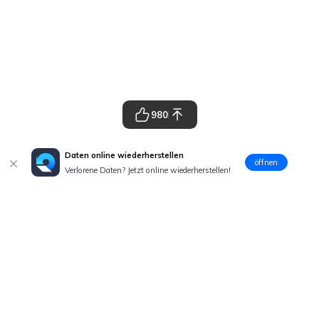
980
Daten online wiederherstellen
öffnen
Verlorene Daten? Jetzt online wiederherstellen!
Hero Produkte
Wondershare