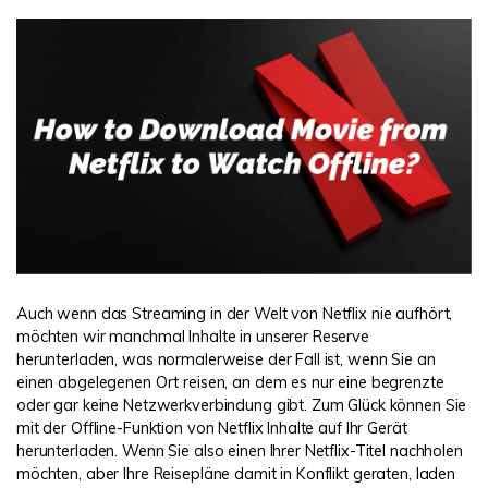
DOWNLOAD
Sign In
Unbegrenzte Daten vom Mac-System
wiederherstellen
Aktuelles Thema
Datenverlust-Szenarien
Kostenlos Testen
search
ALLE FUNKTIONEN ENTDECKEN
Recoverit kostenlos
Verlorene/gel?schte Daten kostenlos
wiederherstellen
Kostenlos Testen
Auch wenn das Streaming in der Welt von Netflix nie aufhört,
möchten wir manchmal Inhalte in unserer Reserve
herunterladen, was normalerweise der Fall ist, wenn Sie an
einen abgelegenen Ort reisen, an dem es nur eine begrenzte
Weitere Produkte
oder gar keine Netzwerkverbindung gibt. Zum Glück können Sie
Repairit - Datenreparatur
mit der Offline-Funktion von Netflix Inhalte auf Ihr Gerät
herunterladen. Wenn Sie also einen Ihrer Netflix-Titel nachholen
UBackit - Datensicherung
möchten, aber Ihre Reisepläne damit in Konflikt geraten, laden