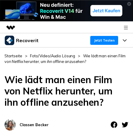
Recoverit
Top-Produkte
Jetzt Testen
KI-gestützte digitale Kreativität
Produkte
Business
Startseite
>
Foto/Video/Audio Lösung
>
Wie lädt man einen Film
Dienstprogramme
von Netflix herunter, um ihn offline anzusehen?
Überblick
Funktionen
Über uns
Lösungen
Recoverit für Windows
Wie lädt man einen Film
KI
Wiederherstellung von Laufwerken
Ressourcen
Presseraum
Ein führendes Tool zur Datenrettung für Windows
von Netflix herunter, um
Kostenlos Testen
ihn offline anzusehen?
Gel?schte Medien wiederherstellen
Shop
Warum Recoverit
Experte für Datenrettung
Support
Guide
Exklusive Wiederherstellungsl?sungen
Neu
Classen Becker
Recoverit für Mac
KI
Kundengeschichten
Dokumente wiederherstellen