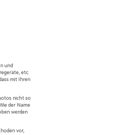
en und
egeräte, etc.
dass mit Ihren
hotos nicht so
 Wie der Name
ehoben werden
thoden vor,