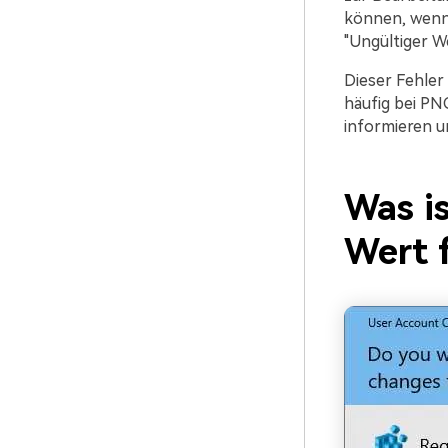
können, wenn 
"Ungültiger We
Dieser Fehler 
häufig bei PN
informieren u
Was i
Wert 