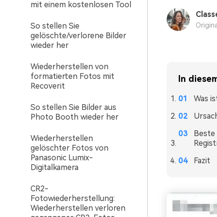
mit einem kostenlosen Tool
Class
So stellen Sie
Origin
gelöschte/verlorene Bilder
wieder her
Wiederherstellen von
formatierten Fotos mit
In diesem
Recoverit
Was is
So stellen Sie Bilder aus
Ursach
Photo Booth wieder her
Beste
Wiederherstellen
Registr
gelöschter Fotos von
Panasonic Lumix-
Fazit
Digitalkamera
CR2-
Fotowiederherstellung:
Wiederherstellen verloren