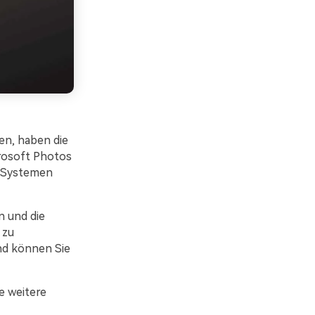
en, haben die
crosoft Photos
n Systemen
 und die
 zu
nd können Sie
ge weitere