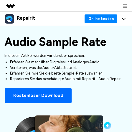
Repairit
Top-Produkte
Online testen
KI-gestützte digitale Kreativität
Produkte
Business
Audio Sample Rate
Dienstprogramme
Überblick
Desktop
Funktionen
Über uns
Lösungen
In diesem Artikel werden wir darüber sprechen:
Online
Desktop
Erfahren Sie mehr über Digitales und Analoges Audio
Warum Repairit
Presseraum
Verstehen, was die Audio-Abtastrate ist
Mehr
Erfahren Sie, wie Sie die beste Sample-Rate auswählen
Experte für Datenreparatur
Ressourcen
Shop
Reparieren Sie das beschädigte Audio mit Repairit - Audio Repair
Weitere Produkte
Dateiprobleme lösen
Preis
Support
Kostenloser Download
Computerprobleme lösen
Repairit Toolkit
Sign In
Herunterladen
Geräteprobleme lösen
Für die professionelle, KI-gestützte Reparatur
von Videos, Fotos, Dokumenten und
Bonusinformationen