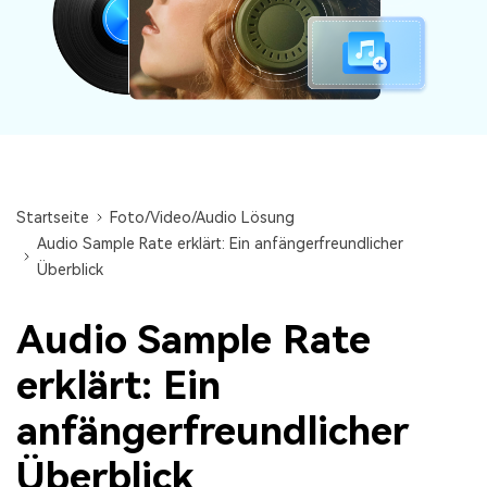
Audiodateien.
Guide & Support
Repairit für Email
Mehr Lösungen
Für die nahtlose Reparatur von PST- und OST-
Dateien sowie verlorenen Outlook-E-Mails.
Startseite
Foto/Video/Audio Lösung
Audio Sample Rate erklärt: Ein anfängerfreundlicher
Überblick
Audio Sample Rate
erklärt: Ein
anfängerfreundlicher
Überblick