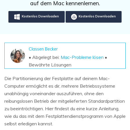
DOWNLOAD
Sign In
auf dem Mac kennenlernen.
Unbegrenzte Daten vom Mac-System
wiederherstellen
Aktuelles Thema
Datenverlust-Szenarien
Kostenlos Downloaden
Kostenlos Downloaden
Kostenlos Testen
search
ALLE FUNKTIONEN ENTDECKEN
Recoverit kostenlos
Classen Becker
Verlorene/gel?schte Daten kostenlos
• Abgelegt bei:
Mac-Probleme lösen
•
wiederherstellen
Bewährte Lösungen
Kostenlos Testen
Die Partitionierung der Festplatte auf deinem Mac-
Computer ermöglicht es dir, mehrere Betriebssysteme
unabhängig voneinander auszuführen, ohne den
reibungslosen Betrieb der mitgelieferten Standardpartition
Weitere Produkte
zu beeinträchtigen. Hier findest du eine kurze Anleitung,
Repairit - Datenreparatur
wie du das mit dem Festplattendienstprogramm von Apple
UBackit - Datensicherung
selbst erledigen kannst.