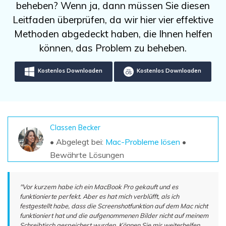
DOWNLOAD
Sign In
beheben? Wenn ja, dann müssen Sie diesen
Unbegrenzte Daten vom Mac-System
wiederherstellen
Leitfaden überprüfen, da wir hier vier effektive
Aktuelles Thema
Datenverlust-Szenarien
Methoden abgedeckt haben, die Ihnen helfen
Kostenlos Testen
search
können, das Problem zu beheben.
ALLE FUNKTIONEN ENTDECKEN
Kostenlos Downloaden
Kostenlos Downloaden
Recoverit kostenlos
Verlorene/gel?schte Daten kostenlos
wiederherstellen
Classen Becker
Kostenlos Testen
• Abgelegt bei:
Mac-Probleme lösen
•
Bewährte Lösungen
Weitere Produkte
"Vor kurzem habe ich ein MacBook Pro gekauft und es
Repairit - Datenreparatur
funktionierte perfekt. Aber es hat mich verblüfft, als ich
festgestellt habe, dass die Screenshotfunktion auf dem Mac nicht
UBackit - Datensicherung
funktioniert hat und die aufgenommenen Bilder nicht auf meinem
Schreibtisch gespeichert wurden. Können Sie mir weiterhelfen,