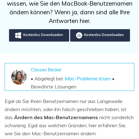
DOWNLOAD
Sign In
wissen, wie Sie den MacBook-Benutzernamen
Unbegrenzte Daten vom Mac-System
wiederherstellen
ändern können? Wenn ja, dann sind alle Ihre
Aktuelles Thema
Datenverlust-Szenarien
Antworten hier.
Kostenlos Testen
search
Kostenlos Downloaden
Kostenlos Downloaden
ALLE FUNKTIONEN ENTDECKEN
Recoverit kostenlos
Verlorene/gel?schte Daten kostenlos
wiederherstellen
Classen Becker
• Abgelegt bei:
Mac-Probleme lösen
•
Kostenlos Testen
Bewährte Lösungen
Egal ob Sie Ihren Benutzernamen nur aus Langeweile
ändern möchten, oder ihn falsch geschrieben haben, ist
Weitere Produkte
das
Ändern des Mac-Benutzernamens
nicht sonderlich
Repairit - Datenreparatur
schwierig. Egal aus welchen Gründen, hier erfahren Sie,
UBackit - Datensicherung
wie Sie den Mac-Benutzernamen ändern.