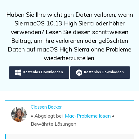
DOWNLOAD
Sign In
Unbegrenzte Daten vom Mac-System
wiederherstellen
Aktuelles Thema
Haben Sie Ihre wichtigen Daten verloren, wenn
Datenverlust-Szenarien
Kostenlos Testen
Sie macOS 10.13 High Sierra oder höher
search
verwenden? Lesen Sie diesen schrittweisen
ALLE FUNKTIONEN ENTDECKEN
Beitrag, um Ihre verlorenen oder gelöschten
Daten auf macOS High Sierra ohne Probleme
Recoverit kostenlos
wiederherzustellen.
Verlorene/gel?schte Daten kostenlos
wiederherstellen
Kostenlos Downloaden
Kostenlos Downloaden
Kostenlos Testen
Classen Becker
Weitere Produkte
• Abgelegt bei:
Mac-Probleme lösen
•
Repairit - Datenreparatur
Bewährte Lösungen
UBackit - Datensicherung