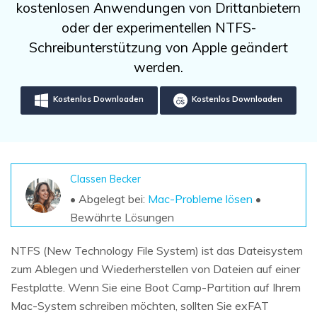
DOWNLOAD
Sign In
kostenlosen Anwendungen von Drittanbietern
Unbegrenzte Daten vom Mac-System
wiederherstellen
oder der experimentellen NTFS-
Aktuelles Thema
Datenverlust-Szenarien
Schreibunterstützung von Apple geändert
Kostenlos Testen
search
werden.
ALLE FUNKTIONEN ENTDECKEN
Kostenlos Downloaden
Kostenlos Downloaden
Recoverit kostenlos
Verlorene/gel?schte Daten kostenlos
wiederherstellen
Classen Becker
Kostenlos Testen
• Abgelegt bei:
Mac-Probleme lösen
•
Bewährte Lösungen
Weitere Produkte
NTFS (New Technology File System) ist das Dateisystem
zum Ablegen und Wiederherstellen von Dateien auf einer
Repairit - Datenreparatur
Festplatte. Wenn Sie eine Boot Camp-Partition auf Ihrem
UBackit - Datensicherung
Mac-System schreiben möchten, sollten Sie exFAT