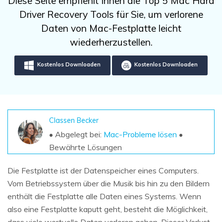
Diese Seite empfiehlt Ihnen die Top 5 Mac Hard
DOWNLOAD
Sign In
Unbegrenzte Daten vom Mac-System
Driver Recovery Tools für Sie, um verlorene
wiederherstellen
Aktuelles Thema
Datenverlust-Szenarien
Daten von Mac-Festplatte leicht
Kostenlos Testen
search
wiederherzustellen.
ALLE FUNKTIONEN ENTDECKEN
Kostenlos Downloaden
Kostenlos Downloaden
Recoverit kostenlos
Verlorene/gel?schte Daten kostenlos
wiederherstellen
Classen Becker
Kostenlos Testen
• Abgelegt bei:
Mac-Probleme lösen
•
Bewährte Lösungen
Die Festplatte ist der Datenspeicher eines Computers.
Weitere Produkte
Vom Betriebssystem über die Musik bis hin zu den Bildern
Repairit - Datenreparatur
enthält die Festplatte alle Daten eines Systems. Wenn
UBackit - Datensicherung
also eine Festplatte kaputt geht, besteht die Möglichkeit,
dass viele wertvolle Daten verloren gehen. Dieser Verlust