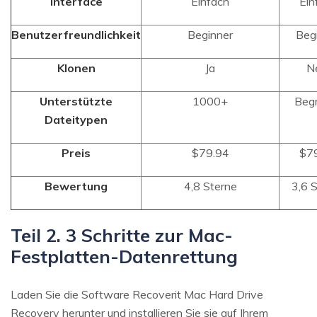
Interface
Einfach
Ein
Benutzerfreundlichkeit
Beginner
Beg
Klonen
Ja
N
Unterstützte
1000+
Beg
Dateitypen
Preis
$79.94
$7
Bewertung
4,8 Sterne
3,6 
Teil 2. 3 Schritte zur Mac-
Festplatten-Datenrettung
Laden Sie die Software Recoverit Mac Hard Drive
Recovery herunter und installieren Sie sie auf Ihrem