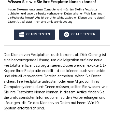
DOWNLOAD
Sign In
Wissen Sie, wie Sie Ihre Festplatte klonen können?
Unbegrenzte Daten vom Mac-System
wiederherstellen
Haben Sie einen langsamen Computer und möchten Sie Ihre Festplatte
Aktuelles Thema
Datenverlust-Szenarien
aufrüsten und dabei die bereits vorhandenen Daten behalten? Wie kann man
Kostenlos Testen
die Festplatte konen? Was ist der Unterschied zwischen Klonen und Kopieren?
search
Dieser Artikel bietet Ihnen eine umfassende Lösung!
ALLE FUNKTIONEN ENTDECKEN
GRATIS TESTEN
GRATIS TESTEN
Recoverit kostenlos
Verlorene/gel?schte Daten kostenlos
wiederherstellen
Das Klonen von Festplatten, auch bekannt als Disk Cloning, ist
eine hervorragende Lösung, um die Migration auf eine neue
Kostenlos Testen
Festplatte effizient zu organisieren. Dabei werden exakte 1:1-
Kopien Ihrer Festplatte erstellt - diese können auch versteckte
und aktuell verwendete Dateien enthalten. Wenn Sie Daten
sichern, Ihre Festplatte aufrüsten oder eine Migration Ihres
Computersystems durchführen müssen, sollten Sie wissen, wie
Weitere Produkte
Sie Ihre Festplatte klonen können. In diesem Artikel finden Sie
die umfassendsten Informationen zu den Vorbereitungen und
Repairit - Datenreparatur
Lösungen, die für das Klonen von Daten auf Ihrem Win10-
UBackit - Datensicherung
System erforderlich sind.