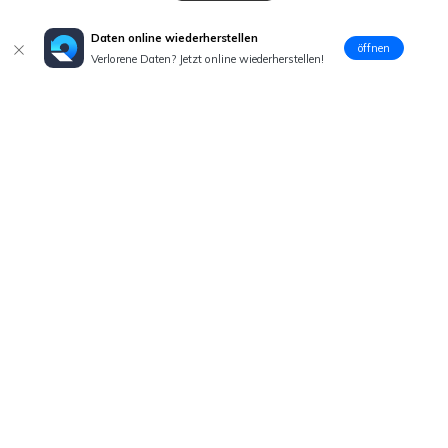
Daten online wiederherstellen
öffnen
Verlorene Daten? Jetzt online wiederherstellen!
Hero Produkte
Wondershare
Hilfe-Center
Folg uns