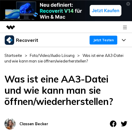
Recoverit
Top-Produkte
Jetzt Testen
KI-gestützte digitale Kreativität
Produkte
Business
Startseite
>
Foto/Video/Audio Lösung
>
Was ist eine AA3-Datei
Dienstprogramme
und wie kann man sie öffnen/wiederherstellen?
Überblick
Funktionen
Über uns
Lösungen
Recoverit für Windows
Was ist eine AA3-Datei
KI
Wiederherstellung von Laufwerken
Ressourcen
Presseraum
Ein führendes Tool zur Datenrettung für Windows
und wie kann man sie
Kostenlos Testen
öffnen/wiederherstellen?
Gel?schte Medien wiederherstellen
Shop
Warum Recoverit
Experte für Datenrettung
Support
Guide
Exklusive Wiederherstellungsl?sungen
Neu
Classen Becker
Recoverit für Mac
KI
Kundengeschichten
Dokumente wiederherstellen