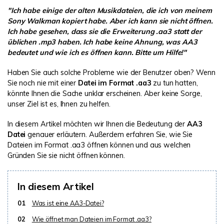
DOWNLOAD
Sign In
Unbegrenzte Daten vom Mac-System
"Ich habe einige der alten Musikdateien, die ich von meinem
wiederherstellen
Sony Walkman kopiert habe. Aber ich kann sie nicht öffnen.
Aktuelles Thema
Datenverlust-Szenarien
Ich habe gesehen, dass sie die Erweiterung .aa3 statt der
Kostenlos Testen
search
üblichen .mp3 haben. Ich habe keine Ahnung, was AA3
bedeutet und wie ich es öffnen kann. Bitte um Hilfe!"
ALLE FUNKTIONEN ENTDECKEN
Haben Sie auch solche Probleme wie der Benutzer oben? Wenn
Recoverit kostenlos
Sie noch nie mit einer
Datei im Format .aa3
zu tun hatten,
könnte Ihnen die Sache unklar erscheinen. Aber keine Sorge,
Verlorene/gel?schte Daten kostenlos
unser Ziel ist es, Ihnen zu helfen.
wiederherstellen
In diesem Artikel möchten wir Ihnen die Bedeutung der
AA3
Kostenlos Testen
Datei
genauer erläutern. Außerdem erfahren Sie, wie Sie
Dateien im Format .aa3 öffnen können und aus welchen
Gründen Sie sie nicht öffnen können.
Weitere Produkte
In diesem Artikel
Repairit - Datenreparatur
01
Was ist eine AA3-Datei?
UBackit - Datensicherung
02
Wie öffnet man Dateien im Format .aa3?