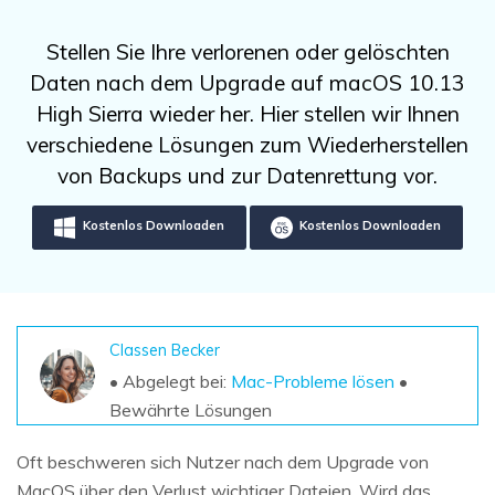
DOWNLOAD
Sign In
Unbegrenzte Daten vom Mac-System
wiederherstellen
Aktuelles Thema
Stellen Sie Ihre verlorenen oder gelöschten
Datenverlust-Szenarien
Kostenlos Testen
Daten nach dem Upgrade auf macOS 10.13
search
High Sierra wieder her. Hier stellen wir Ihnen
ALLE FUNKTIONEN ENTDECKEN
verschiedene Lösungen zum Wiederherstellen
von Backups und zur Datenrettung vor.
Recoverit kostenlos
Verlorene/gel?schte Daten kostenlos
Kostenlos Downloaden
Kostenlos Downloaden
wiederherstellen
Kostenlos Testen
Classen Becker
• Abgelegt bei:
Mac-Probleme lösen
•
Weitere Produkte
Bewährte Lösungen
Repairit - Datenreparatur
UBackit - Datensicherung
Oft beschweren sich Nutzer nach dem Upgrade von
MacOS über den Verlust wichtiger Dateien. Wird das