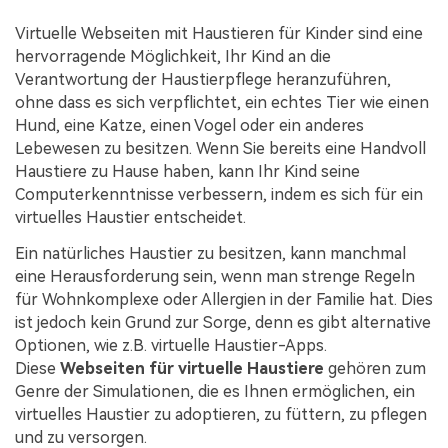
Audiodateien.
Guide & Support
Virtuelle Webseiten mit Haustieren für Kinder sind eine
hervorragende Möglichkeit, Ihr Kind an die
Repairit für Email
Verantwortung der Haustierpflege heranzuführen,
Mehr Lösungen
ohne dass es sich verpflichtet, ein echtes Tier wie einen
Für die nahtlose Reparatur von PST- und OST-
Hund, eine Katze, einen Vogel oder ein anderes
Dateien sowie verlorenen Outlook-E-Mails.
Lebewesen zu besitzen. Wenn Sie bereits eine Handvoll
Haustiere zu Hause haben, kann Ihr Kind seine
Computerkenntnisse verbessern, indem es sich für ein
virtuelles Haustier entscheidet.
Ein natürliches Haustier zu besitzen, kann manchmal
eine Herausforderung sein, wenn man strenge Regeln
für Wohnkomplexe oder Allergien in der Familie hat. Dies
ist jedoch kein Grund zur Sorge, denn es gibt alternative
Optionen, wie z.B. virtuelle Haustier-Apps.
Diese
Webseiten für virtuelle Haustiere
gehören zum
Genre der Simulationen, die es Ihnen ermöglichen, ein
virtuelles Haustier zu adoptieren, zu füttern, zu pflegen
und zu versorgen.