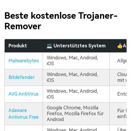
Beste kostenlose Trojaner-
Remover
Produkt
💻 Unterstütztes System
👍Am 
Windows, Mac, Android,
Malwarebytes
Allge
iOS
Windows, Mac, Android,
Cloud
Bitdefender
iOS
mit vi
Windows, Mac, Android,
AVG AntiVirus
Entde
iOS
Google Chrome, Mozilla
Adaware
Für Be
Firefox, Mozilla Firefox für
einfa
Antivirus Free
Android
Windows, Mac, Android,
Überp