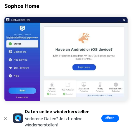
Sophos Home
Daten online wiederherstellen
Der kostenlose Sophos Home Remover für Trojaner
und Malware ist ein hervorragendes Cybersecurity Tool
öffnen
Verlorene Daten? Jetzt online
wiederherstellen!
zum Schutz Ihres Netzwerks, zur Entfernung von Viren