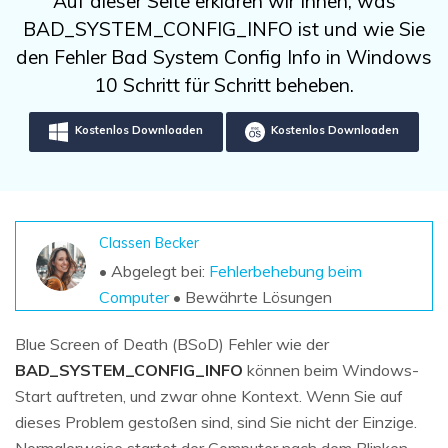
Auf dieser Seite erklären wir Ihnen, was
DOWNLOAD
Sign In
Unbegrenzte Daten vom Mac-System
BAD_SYSTEM_CONFIG_INFO ist und wie Sie
wiederherstellen
Aktuelles Thema
Datenverlust-Szenarien
den Fehler Bad System Config Info in Windows
Kostenlos Testen
search
10 Schritt für Schritt beheben.
ALLE FUNKTIONEN ENTDECKEN
Kostenlos Downloaden
Kostenlos Downloaden
Recoverit kostenlos
Verlorene/gel?schte Daten kostenlos
wiederherstellen
Classen Becker
Kostenlos Testen
• Abgelegt bei:
Fehlerbehebung beim
Computer
• Bewährte Lösungen
Blue Screen of Death (BSoD) Fehler wie der
Weitere Produkte
BAD_SYSTEM_CONFIG_INFO
können beim Windows-
Repairit - Datenreparatur
Start auftreten, und zwar ohne Kontext. Wenn Sie auf
UBackit - Datensicherung
dieses Problem gestoßen sind, sind Sie nicht der Einzige.
Normalerweise startet der Computer nach dem Blinken