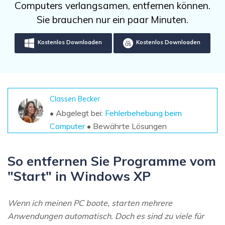
DOWNLOAD
Sign In
Computers verlangsamen, entfernen können.
Unbegrenzte Daten vom Mac-System
wiederherstellen
Sie brauchen nur ein paar Minuten.
Aktuelles Thema
Datenverlust-Szenarien
Kostenlos Testen
search
Kostenlos Downloaden
Kostenlos Downloaden
ALLE FUNKTIONEN ENTDECKEN
Recoverit kostenlos
Verlorene/gel?schte Daten kostenlos
Classen Becker
wiederherstellen
• Abgelegt bei:
Fehlerbehebung beim
Computer
• Bewährte Lösungen
Kostenlos Testen
So entfernen Sie Programme vom
"Start" in Windows XP
Weitere Produkte
Repairit - Datenreparatur
Wenn ich meinen PC boote, starten mehrere
UBackit - Datensicherung
Anwendungen automatisch. Doch es sind zu viele für