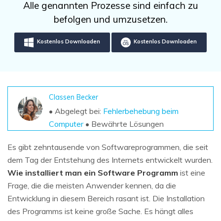
DOWNLOAD
Sign In
Alle genannten Prozesse sind einfach zu
Unbegrenzte Daten vom Mac-System
wiederherstellen
befolgen und umzusetzen.
Aktuelles Thema
Datenverlust-Szenarien
Kostenlos Testen
search
Kostenlos Downloaden
Kostenlos Downloaden
ALLE FUNKTIONEN ENTDECKEN
Recoverit kostenlos
Verlorene/gel?schte Daten kostenlos
Classen Becker
wiederherstellen
• Abgelegt bei:
Fehlerbehebung beim
Computer
• Bewährte Lösungen
Kostenlos Testen
Es gibt zehntausende von Softwareprogrammen, die seit
dem Tag der Entstehung des Internets entwickelt wurden.
Wie installiert man ein Software Programm
ist eine
Weitere Produkte
Frage, die die meisten Anwender kennen, da die
Repairit - Datenreparatur
Entwicklung in diesem Bereich rasant ist. Die Installation
UBackit - Datensicherung
des Programms ist keine große Sache. Es hängt alles