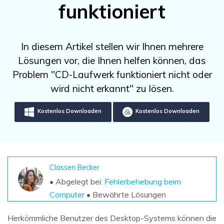
DOWNLOAD
Sign In
funktioniert
Unbegrenzte Daten vom Mac-System
wiederherstellen
Aktuelles Thema
Datenverlust-Szenarien
Kostenlos Testen
search
In diesem Artikel stellen wir Ihnen mehrere
Lösungen vor, die Ihnen helfen können, das
ALLE FUNKTIONEN ENTDECKEN
Problem "CD-Laufwerk funktioniert nicht oder
Recoverit kostenlos
wird nicht erkannt" zu lösen.
Verlorene/gel?schte Daten kostenlos
wiederherstellen
Kostenlos Downloaden
Kostenlos Downloaden
Kostenlos Testen
Classen Becker
Weitere Produkte
• Abgelegt bei:
Fehlerbehebung beim
Repairit - Datenreparatur
Computer
• Bewährte Lösungen
UBackit - Datensicherung
Herkömmliche Benutzer des Desktop-Systems können die