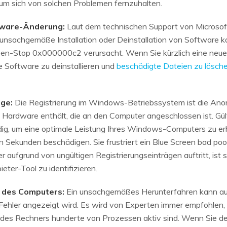
 um sich von solchen Problemen fernzuhalten.
tware-Änderung:
Laut dem technischen Support von Microsoft 
 unsachgemäße Installation oder Deinstallation von Software k
een-Stop 0x000000c2 verursacht. Wenn Sie kürzlich eine neu
se Software zu deinstallieren und
beschädigte Dateien zu lösch
äge:
Die Registrierung im Windows-Betriebssystem ist die Anor
Hardware enthält, die an den Computer angeschlossen ist. Gült
, um eine optimale Leistung Ihres Windows-Computers zu erhal
 Sekunden beschädigen. Sie frustriert ein Blue Screen bad poo
er aufgrund von ungültigen Registrierungseinträgen auftritt, ist
eter-Tool zu identifizieren.
n des Computers:
Ein unsachgemäßes Herunterfahren kann auc
Fehler angezeigt wird. Es wird von Experten immer empfohle
d des Rechners hunderte von Prozessen aktiv sind. Wenn Sie d