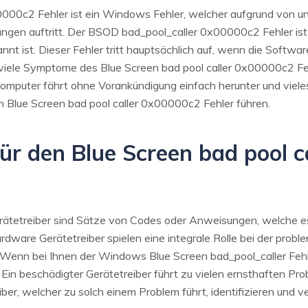
0000c2 Fehler ist ein Windows Fehler, welcher aufgrund von un
ungen auftritt. Der BSOD bad_pool_caller 0x00000c2 Fehler ist 
 ist. Dieser Fehler tritt hauptsächlich auf, wenn die Softwa
t viele Symptome des Blue Screen bad pool caller 0x00000c2 F
 Computer fährt ohne Vorankündigung einfach herunter und viel
 Blue Screen bad pool caller 0x00000c2 Fehler führen.
für den Blue Screen bad pool 
ätetreiber sind Sätze von Codes oder Anweisungen, welche e
rdware Gerätetreiber spielen eine integrale Rolle bei der prob
enn bei Ihnen der Windows Blue Screen bad_pool_caller Fehler
. Ein beschädigter Gerätetreiber führt zu vielen ernsthaften 
er, welcher zu solch einem Problem führt, identifizieren und v