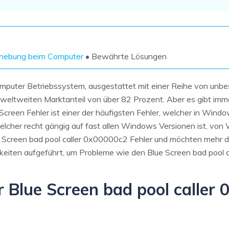
Wiederherstellung
Wiederherstellung
Alle Produkte ansehen
ZIP-
PPT-
Wiederherstellung
Wiederherstellung
Email-
PDF-
ehebung beim Computer
• Bewährte Lösungen
Wiederherstellung
Wiederherstellung
mputer Betriebssystem, ausgestattet mit einer Reihe von unbes
weltweiten Marktanteil von über 82 Prozent. Aber es gibt imm
reen Fehler ist einer der häufigsten Fehler, welcher in Windo
welcher recht gängig auf fast allen Windows Versionen ist, v
ALLE FUNKTIONEN ENTDECKEN
 Screen bad pool caller 0x00000c2 Fehler und möchten mehr da
hkeiten aufgeführt, um Probleme wie den Blue Screen bad pool
er Blue Screen bad pool caller