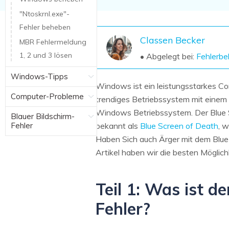
NAS-Datenrettung
"Ntoskrnl.exe"-
Mac-Papierkorb-Wiederherstellung
Fehler beheben
Neu
Classen Becker
MBR Fehlermeldung
1, 2 und 3 lösen
• Abgelegt bei:
Fehlerb
Windows-Tipps
Windows ist ein leistungsstarkes Co
Computer-Probleme
trendiges Betriebssystem mit einem 
Windows Betriebssystem. Der Blue Sc
Blauer Bildschirm-
Fehler
bekannt als
Blue Screen of Death
, 
Haben Sich auch Ärger mit dem Blue
Artikel haben wir die besten Möglic
Teil 1: Was ist d
Fehler?