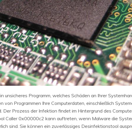
ein unsicheres Programm, welches Schäden an Ihrer Systemhar
en von Programmen Ihre Computerdaten, einschließlich Systemd
d. Der Prozess der Infektion findet im Hintergrund des Compute
l Caller 0x00000c2 kann auftreten, wenn Malware die Systemdat
lich sind. Sie können ein zuverlässiges Desinfektionstool ausp