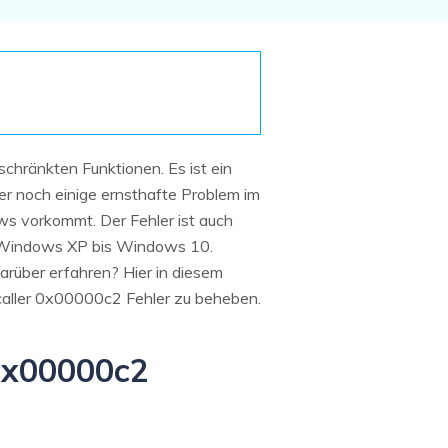
Systemwiederherstellung
wiederherstellen
Formatierte Festplatte
Wiederherstellung nach
wiederherstellen
Werkseinstellung
RAID
RAW-Festplatten-
Datenrettung
Werkseinstellung
Neu
chränkten Funktionen. Es ist ein
er noch einige ernsthafte Problem im
ws vorkommt. Der Fehler ist auch
on Windows XP bis Windows 10.
rüber erfahren? Hier in diesem
 caller 0x00000c2 Fehler zu beheben.
 0x00000c2