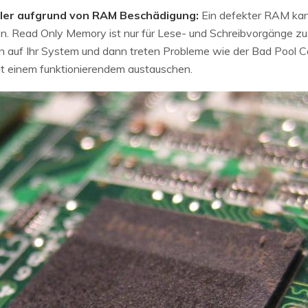
er aufgrund von RAM Beschädigung:
Ein defekter RAM ka
ren. Read Only Memory ist nur für Lese- und Schreibvorgänge zu
 auf Ihr System und dann treten Probleme wie der Bad Pool Ca
t einem funktionierendem austauschen.