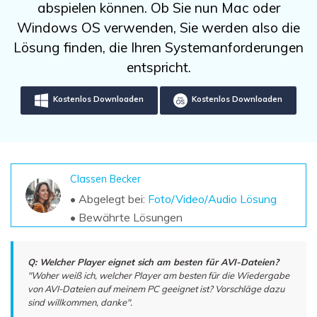
DOWNLOAD
Sign In
abspielen können. Ob Sie nun Mac oder
Unbegrenzte Daten vom Mac-System
wiederherstellen
Windows OS verwenden, Sie werden also die
Aktuelles Thema
Datenverlust-Szenarien
Lösung finden, die Ihren Systemanforderungen
Kostenlos Testen
search
entspricht.
ALLE FUNKTIONEN ENTDECKEN
Kostenlos Downloaden
Kostenlos Downloaden
Recoverit kostenlos
Verlorene/gel?schte Daten kostenlos
wiederherstellen
Classen Becker
Kostenlos Testen
• Abgelegt bei:
Foto/Video/Audio Lösung
• Bewährte Lösungen
Weitere Produkte
Q: Welcher Player eignet sich am besten für AVI-Dateien?
Repairit - Datenreparatur
"Woher weiß ich, welcher Player am besten für die Wiedergabe
von AVI-Dateien auf meinem PC geeignet ist? Vorschläge dazu
UBackit - Datensicherung
sind willkommen, danke".