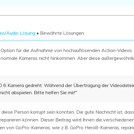
Wiederherstellung
Wiederherstellung
Alle Produkte ansehen
ZIP-
PPT-
Wiederherstellung
Wiederherstellung
Email-
PDF-
eo/Audio Lösung
• Bewährte Lösungen
Wiederherstellung
Wiederherstellung
 Option für die Aufnahme von hochauflösenden Action-Videos
ormale Kameras nicht hinkommen. Aber diese außergewöhnliche
ALLE FUNKTIONEN ENTDECKEN
O 6 Kamera gedreht. Während der Übertragung der Videodatei
icht abspielen. Bitte helfen Sie mir!"
 diese Person korrupt sein könnten. Die gute Nachricht ist, das
eparieren können. Dieser Beitrag wird Ihnen die verschiedenen
len von GoPro-Kameras, wie z.B. GoPro Hero8-Kameras, repari