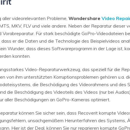
rit
 aller videorelevanten Probleme,
Wondershare
Video Repai
 MTS, MKV, FLV und viele andere. Neben der Reparatur dieser 
nd Vorabreparatur. Für stark beschädigte GoPro-Videodateien b
, dass er die Daten und die Technologie des Beispielvideos ana
ein Wunder, dass dieses Softwareprogramm in der Lage ist, kor
werden konnten.
stungsstarkes Video-Reparaturwerkzeug, das speziell für die Re
en von ihm unterstützten Korruptionsproblemen gehören u.a. d
odateisystems, die Beschädigung des Videorahmens und des Sc
 und die Beschädigung des Videoteils des Videos (nur bei Audios
atur aller Beschädigungen an GoPro-Kameras optimiert.
Reparatur können Sie sicher sein, dass Recoverit korrupte Vide
ragungsfehlern, unsachgemäßem Herunterfahren des Systems, 
ann. Hier ist der Deal, können Sie nur reparieren korrupte GoP