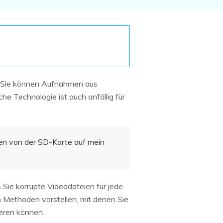
Systemwiederherstellung
wiederherstellen
Formatierte Festplatte
Wiederherstellung nach
wiederherstellen
Werkseinstellung
RAID
RAW-Festplatten-
Datenrettung
Werkseinstellung
Neu
. Sie können Aufnahmen aus
 Technologie ist auch anfällig für
en von der SD-Karte auf mein
s Sie korrupte Videodateien für jede
 Methoden vorstellen, mit denen Sie
eren können.