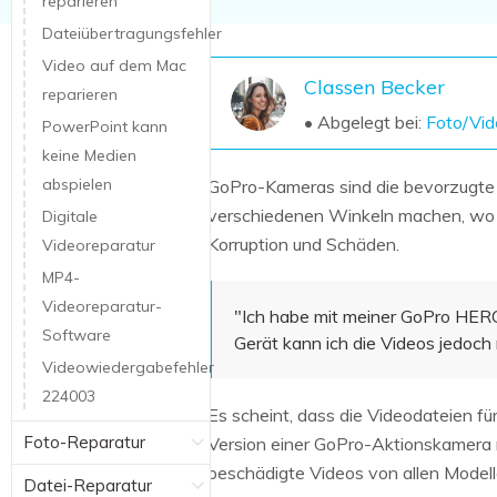
reparieren
NAS-Datenrettung
Dateiübertragungsfehler
Mac-Papierkorb-Wiederherstellung
Neu
Video auf dem Mac
Classen Becker
reparieren
• Abgelegt bei:
Foto/Vid
PowerPoint kann
keine Medien
abspielen
GoPro-Kameras sind die bevorzugte
verschiedenen Winkeln machen, wo n
Digitale
Korruption und Schäden.
Videoreparatur
MP4-
Videoreparatur-
"Ich habe mit meiner GoPro HER
Software
Gerät kann ich die Videos jedoch n
Videowiedergabefehler
224003
Es scheint, dass die Videodateien für
Foto-Reparatur
Version einer GoPro-Aktionskamera r
beschädigte Videos von allen Model
Datei-Reparatur