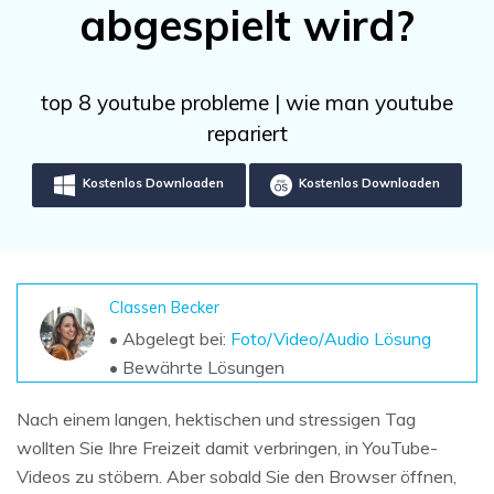
DOWNLOAD
Sign In
abgespielt wird?
Unbegrenzte Daten vom Mac-System
wiederherstellen
Aktuelles Thema
Datenverlust-Szenarien
Kostenlos Testen
search
top 8 youtube probleme | wie man youtube
repariert
ALLE FUNKTIONEN ENTDECKEN
Recoverit kostenlos
Kostenlos Downloaden
Kostenlos Downloaden
Verlorene/gel?schte Daten kostenlos
wiederherstellen
Kostenlos Testen
Classen Becker
• Abgelegt bei:
Foto/Video/Audio Lösung
• Bewährte Lösungen
Weitere Produkte
Nach einem langen, hektischen und stressigen Tag
Repairit - Datenreparatur
wollten Sie Ihre Freizeit damit verbringen, in YouTube-
UBackit - Datensicherung
Videos zu stöbern. Aber sobald Sie den Browser öffnen,