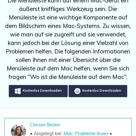
Die Menüleiste kann auf einem Mac-Gerät ein
DOWNLOAD
Sign In
Unbegrenzte Daten vom Mac-System
äußerst kniffliges Werkzeug sein. Die
wiederherstellen
Aktuelles Thema
Datenverlust-Szenarien
Menüleiste ist eine wichtige Komponente auf
Kostenlos Testen
search
dem Bildschirm eines Mac-Systems. Zu wissen,
wie man auf sie zugreift und sie verwendet,
ALLE FUNKTIONEN ENTDECKEN
kann jedoch bei der Lösung einer Vielzahl von
Recoverit kostenlos
Problemen helfen. Die folgenden Informationen
sollen Ihnen mit einer Übersicht über die
Verlorene/gel?schte Daten kostenlos
wiederherstellen
Menüleiste auf dem Mac helfen, wenn Sie sich
fragen "Wo ist die Menüleiste auf dem Mac".
Kostenlos Testen
Kostenlos Downloaden
Kostenlos Downloaden
Weitere Produkte
Repairit - Datenreparatur
Classen Becker
UBackit - Datensicherung
• Abgelegt bei:
Mac-Probleme lösen
•