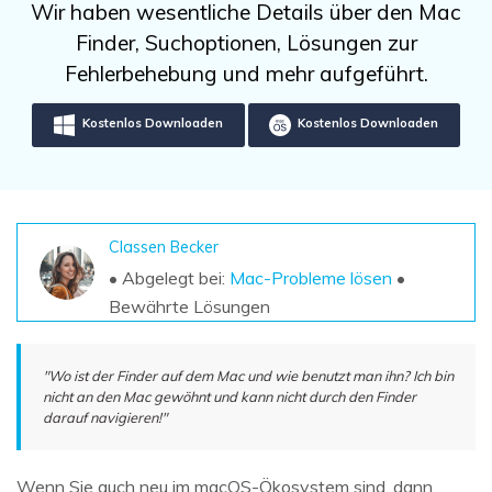
DOWNLOAD
Sign In
Wir haben wesentliche Details über den Mac
Unbegrenzte Daten vom Mac-System
wiederherstellen
Finder, Suchoptionen, Lösungen zur
Aktuelles Thema
Datenverlust-Szenarien
Fehlerbehebung und mehr aufgeführt.
Kostenlos Testen
search
Kostenlos Downloaden
Kostenlos Downloaden
ALLE FUNKTIONEN ENTDECKEN
Recoverit kostenlos
Verlorene/gel?schte Daten kostenlos
wiederherstellen
Classen Becker
• Abgelegt bei:
Mac-Probleme lösen
•
Kostenlos Testen
Bewährte Lösungen
"Wo ist der Finder auf dem Mac und wie benutzt man ihn? Ich bin
Weitere Produkte
nicht an den Mac gewöhnt und kann nicht durch den Finder
darauf navigieren!"
Repairit - Datenreparatur
UBackit - Datensicherung
Wenn Sie auch neu im macOS-Ökosystem sind, dann