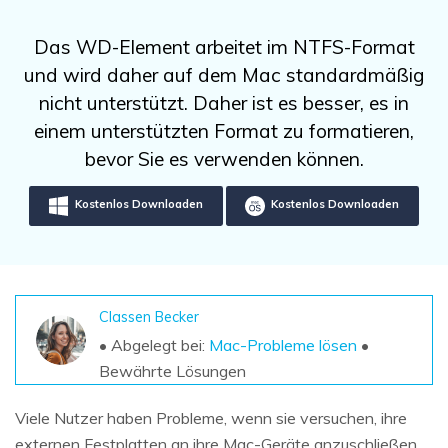
DOWNLOAD
Sign In
Unbegrenzte Daten vom Mac-System
wiederherstellen
Aktuelles Thema
Das WD-Element arbeitet im NTFS-Format
Datenverlust-Szenarien
Kostenlos Testen
und wird daher auf dem Mac standardmäßig
search
nicht unterstützt. Daher ist es besser, es in
ALLE FUNKTIONEN ENTDECKEN
einem unterstützten Format zu formatieren,
bevor Sie es verwenden können.
Recoverit kostenlos
Verlorene/gel?schte Daten kostenlos
Kostenlos Downloaden
Kostenlos Downloaden
wiederherstellen
Kostenlos Testen
Classen Becker
• Abgelegt bei:
Mac-Probleme lösen
•
Weitere Produkte
Bewährte Lösungen
Repairit - Datenreparatur
UBackit - Datensicherung
Viele Nutzer haben Probleme, wenn sie versuchen, ihre
externen Festplatten an ihre Mac-Geräte anzuschließen.