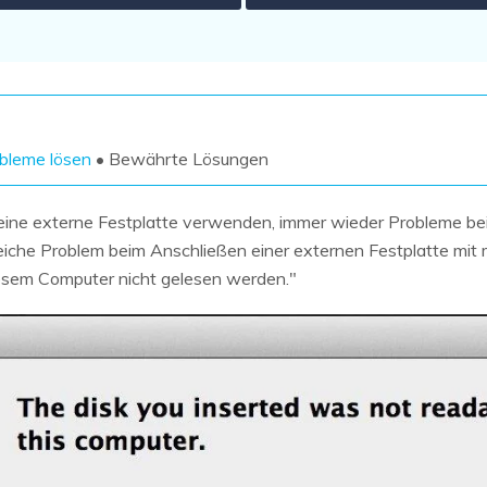
Wiederherstellung
Wiederherstellung
Alle Produkte ansehen
ZIP-
PPT-
Wiederherstellung
Wiederherstellung
Email-
PDF-
Wiederherstellung
Wiederherstellung
bleme lösen
• Bewährte Lösungen
 eine externe Festplatte verwenden, immer wieder Probleme b
eiche Problem beim Anschließen einer externen Festplatte mit
esem Computer nicht gelesen werden."
ALLE FUNKTIONEN ENTDECKEN