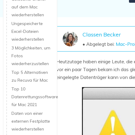
NAS-Datenrettung
auf dem Mac
wiederherstellen
Mac-Papierkorb-Wiederherstellung
Neu
Ungespeicherte
Excel-Dateien
Classen Becker
wiederherstellen
• Abgelegt bei:
Mac-Pro
3 Möglichkeiten, um
Fotos
Heutzutage haben einige Leute, die
wiederherzustellen
vor ein paar Tagen bekam ich das gl
Top 5 Alternativen
eingelegte Datenträger kann von di
zu Recuva für Mac
Top 10
Datenrettungssoftware
für Mac 2021
Daten von einer
externen Festplatte
wiederherstellen