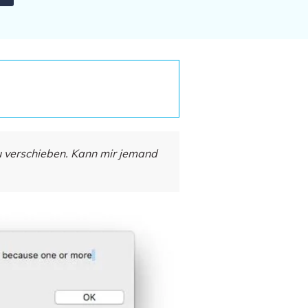
Systemwiederherstellung
wiederherstellen
Formatierte Festplatte
Wiederherstellung nach
wiederherstellen
Werkseinstellung
RAID
RAW-Festplatten-
Datenrettung
Werkseinstellung
Neu
u verschieben. Kann mir jemand