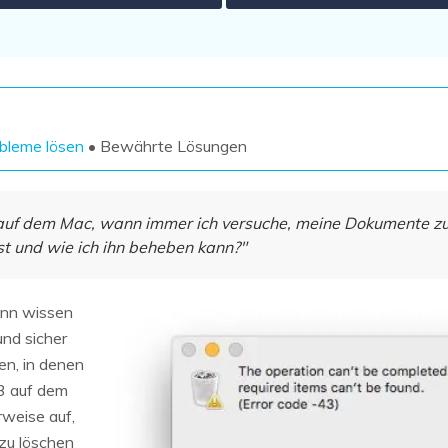
Wiederherstellung
Wiederherstellung
Alle Produkte ansehen
ZIP-
PPT-
Wiederherstellung
Wiederherstellung
Email-
PDF-
Wiederherstellung
Wiederherstellung
bleme lösen
• Bewährte Lösungen
 auf dem Mac, wann immer ich versuche, meine Dokumente z
st und wie ich ihn beheben kann?"
ALLE FUNKTIONEN ENTDECKEN
ann wissen
und sicher
en, in denen
3 auf dem
rweise auf,
zu löschen