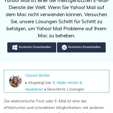
Yahoo! Mail ist einer der meistgenutzten E-Mail-
DOWNLOAD
Sign In
Unbegrenzte Daten vom Mac-System
Dienste der Welt. Wenn Sie Yahoo! Mail auf
wiederherstellen
Aktuelles Thema
Datenverlust-Szenarien
dem Mac nicht verwenden können. Versuchen
Kostenlos Testen
search
Sie, unsere Lösungen Schritt für Schritt zu
befolgen, um Yahoo! Mail Probleme auf Ihrem
ALLE FUNKTIONEN ENTDECKEN
Mac zu beheben.
Recoverit kostenlos
Kostenlos Downloaden
Kostenlos Downloaden
Verlorene/gel?schte Daten kostenlos
wiederherstellen
Kostenlos Testen
Classen Becker
• Abgelegt bei:
E-Mails retten &
Weitere Produkte
reparieren
• Bewährte Lösungen
Repairit - Datenreparatur
Die elektronische Post oder E-Mail ist eine der
UBackit - Datensicherung
effektivsten und schnellsten Möglichkeiten, mit anderen