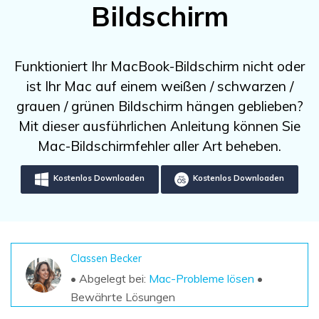
DOWNLOAD
Sign In
Bildschirm
Unbegrenzte Daten vom Mac-System
wiederherstellen
Aktuelles Thema
Datenverlust-Szenarien
Kostenlos Testen
search
Funktioniert Ihr MacBook-Bildschirm nicht oder
ist Ihr Mac auf einem weißen / schwarzen /
ALLE FUNKTIONEN ENTDECKEN
grauen / grünen Bildschirm hängen geblieben?
Recoverit kostenlos
Mit dieser ausführlichen Anleitung können Sie
Verlorene/gel?schte Daten kostenlos
Mac-Bildschirmfehler aller Art beheben.
wiederherstellen
Kostenlos Downloaden
Kostenlos Downloaden
Kostenlos Testen
Weitere Produkte
Classen Becker
Repairit - Datenreparatur
• Abgelegt bei:
Mac-Probleme lösen
•
UBackit - Datensicherung
Bewährte Lösungen