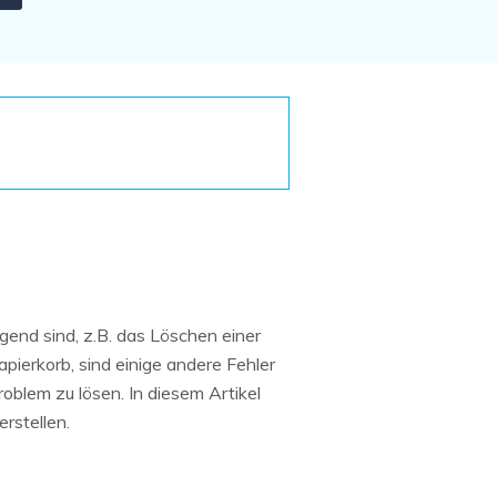
Systemwiederherstellung
wiederherstellen
Formatierte Festplatte
Wiederherstellung nach
wiederherstellen
Werkseinstellung
RAID
RAW-Festplatten-
Datenrettung
Werkseinstellung
Neu
end sind, z.B. das Löschen einer
pierkorb, sind einige andere Fehler
oblem zu lösen. In diesem Artikel
rstellen.