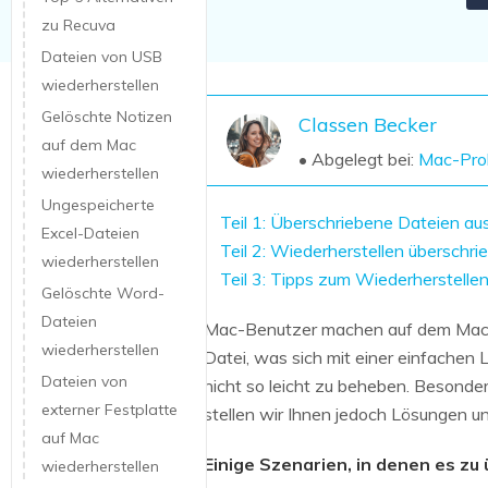
NAS-Datenrettung
zu Recuva
Mac-Papierkorb-Wiederherstellung
Dateien von USB
Neu
wiederherstellen
Gelöschte Notizen
Classen Becker
auf dem Mac
• Abgelegt bei:
Mac-Pro
wiederherstellen
Ungespeicherte
Teil 1: Überschriebene Dateien a
Excel-Dateien
Teil 2: Wiederherstellen überschr
wiederherstellen
Teil 3: Tipps zum Wiederherstell
Gelöschte Word-
Dateien
Mac-Benutzer machen auf dem Mac hi
wiederherstellen
Datei, was sich mit einer einfachen 
Dateien von
nicht so leicht zu beheben. Besonder
externer Festplatte
stellen wir Ihnen jedoch Lösungen u
auf Mac
Einige Szenarien, in denen es z
wiederherstellen