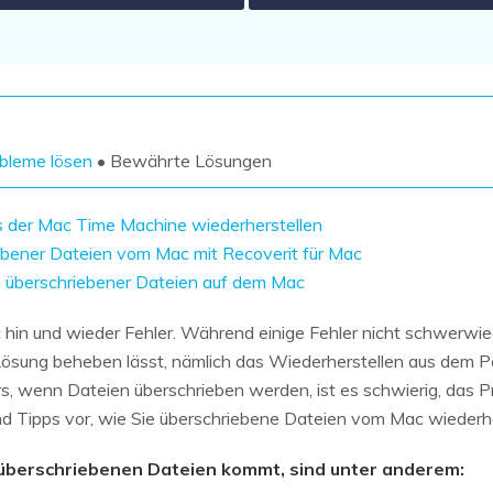
Wiederherstellung
Wiederherstellung
Alle Produkte ansehen
ZIP-
PPT-
Wiederherstellung
Wiederherstellung
Email-
PDF-
Wiederherstellung
Wiederherstellung
bleme lösen
• Bewährte Lösungen
us der Mac Time Machine wiederherstellen
iebener Dateien vom Mac mit Recoverit für Mac
en überschriebener Dateien auf dem Mac
ALLE FUNKTIONEN ENTDECKEN
n und wieder Fehler. Während einige Fehler nicht schwerwieg
Lösung beheben lässt, nämlich das Wiederherstellen aus dem Pa
s, wenn Dateien überschrieben werden, ist es schwierig, das Pr
nd Tipps vor, wie Sie überschriebene Dateien vom Mac wiederhe
u überschriebenen Dateien kommt, sind unter anderem: