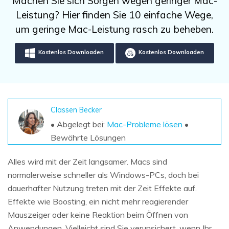
Machen Sie sich Sorgen wegen geringer Mac-
DOWNLOAD
Sign In
Unbegrenzte Daten vom Mac-System
Leistung? Hier finden Sie 10 einfache Wege,
wiederherstellen
Aktuelles Thema
Datenverlust-Szenarien
um geringe Mac-Leistung rasch zu beheben.
Kostenlos Testen
search
Kostenlos Downloaden
Kostenlos Downloaden
ALLE FUNKTIONEN ENTDECKEN
Recoverit kostenlos
Verlorene/gel?schte Daten kostenlos
wiederherstellen
Classen Becker
• Abgelegt bei:
Mac-Probleme lösen
•
Kostenlos Testen
Bewährte Lösungen
Alles wird mit der Zeit langsamer. Macs sind
normalerweise schneller als Windows-PCs, doch bei
Weitere Produkte
dauerhafter Nutzung treten mit der Zeit Effekte auf.
Repairit - Datenreparatur
Effekte wie Boosting, ein nicht mehr reagierender
UBackit - Datensicherung
Mauszeiger oder keine Reaktion beim Öffnen von
Anwendungen. Vielleicht sind Sie verunsichert, wenn Ihr