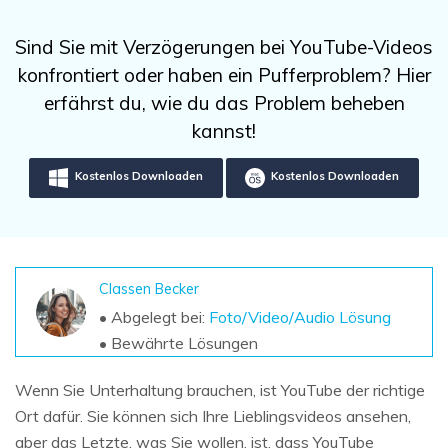
DOWNLOAD
Sign In
Unbegrenzte Daten vom Mac-System
wiederherstellen
Aktuelles Thema
Sind Sie mit Verzögerungen bei YouTube-Videos
Datenverlust-Szenarien
Kostenlos Testen
konfrontiert oder haben ein Pufferproblem? Hier
search
erfährst du, wie du das Problem beheben
ALLE FUNKTIONEN ENTDECKEN
kannst!
Recoverit kostenlos
Kostenlos Downloaden
Kostenlos Downloaden
Verlorene/gel?schte Daten kostenlos
wiederherstellen
Kostenlos Testen
Classen Becker
• Abgelegt bei:
Foto/Video/Audio Lösung
• Bewährte Lösungen
Weitere Produkte
Repairit - Datenreparatur
Wenn Sie Unterhaltung brauchen, ist YouTube der richtige
UBackit - Datensicherung
Ort dafür. Sie können sich Ihre Lieblingsvideos ansehen,
aber das Letzte, was Sie wollen, ist, dass YouTube