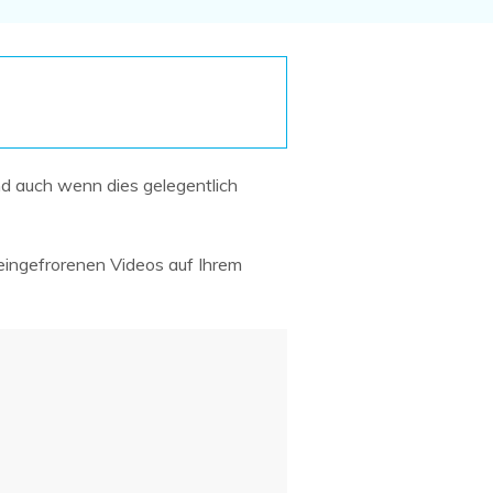
Systemwiederherstellung
wiederherstellen
Formatierte Festplatte
Wiederherstellung nach
wiederherstellen
Werkseinstellung
RAID
RAW-Festplatten-
Datenrettung
Werkseinstellung
Neu
nd auch wenn dies gelegentlich
 eingefrorenen Videos auf Ihrem