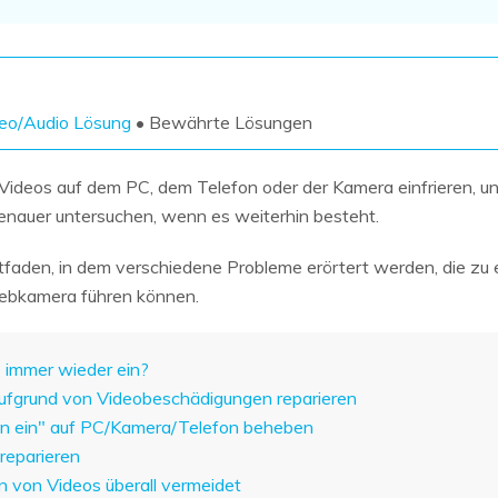
Wiederherstellung
Wiederherstellung
Alle Produkte ansehen
ZIP-
PPT-
Wiederherstellung
Wiederherstellung
Email-
PDF-
eo/Audio Lösung
• Bewährte Lösungen
Wiederherstellung
Wiederherstellung
e Videos auf dem PC, dem Telefon oder der Kamera einfrieren, u
enauer untersuchen, wenn es weiterhin besteht.
Leitfaden, in dem verschiedene Probleme erörtert werden, die zu
ALLE FUNKTIONEN ENTDECKEN
Webkamera führen können.
o immer wieder ein?
 aufgrund von Videobeschädigungen reparieren
eren ein" auf PC/Kamera/Telefon beheben
reparieren
en von Videos überall vermeidet