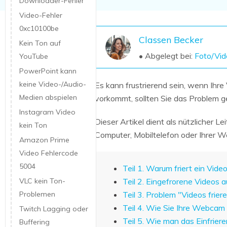
Downloader-Fehler
NAS-Datenrettung
Video-Fehler
Mac-Papierkorb-Wiederherstellung
Neu
0xc10100be
Classen Becker
Kein Ton auf
• Abgelegt bei:
Foto/Vid
YouTube
PowerPoint kann
keine Video-/Audio-
Es kann frustrierend sein, wenn Ihr
Medien abspielen
vorkommt, sollten Sie das Problem g
Instagram Video
Dieser Artikel dient als nützlicher 
kein Ton
Computer, Mobiltelefon oder Ihrer 
Amazon Prime
Video Fehlercode
5004
Teil 1. Warum friert ein Vide
VLC kein Ton-
Teil 2. Eingefrorene Videos
Problemen
Teil 3. Problem "Videos fri
Teil 4. Wie Sie Ihre Webcam 
Twitch Lagging oder
Teil 5. Wie man das Einfrier
Buffering