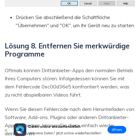
Drücken Sie abschließend die Schaltfläche
"Übernehmen" und "OK", um Ihr Gerät neu zu starten.
Lösung 8. Entfernen Sie merkwürdige
Programme
Oftmals können Drittanbieter-Apps den normalen Betrieb
Ihres Computers stören. Infolgedessen können Sie mit
dem Fehlercode 0xc00d36e5 konfrontiert werden, was
zu nicht abspielbaren Videos führt.
Wenn Sie diesen Fehlercode nach dem Herunterladen von
Software, Add-ons, Plugins oder anderen Drittanbieter-
Apps bemerken, können Sie diese einfach wieder
Daten online wiederherstellen
öffnen
deinstallieren.
Verlorene Daten? Jetzt online wiederherstellen!