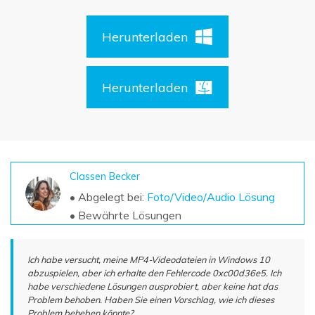
DOWNLOAD
Sign In
Unbegrenzte Daten vom Mac-System
wiederherstellen
Aktuelles Thema
Herunterladen
Datenverlust-Szenarien
Kostenlos Testen
search
ALLE FUNKTIONEN ENTDECKEN
Herunterladen
Recoverit kostenlos
Verlorene/gel?schte Daten kostenlos
wiederherstellen
Classen Becker
Kostenlos Testen
• Abgelegt bei:
Foto/Video/Audio Lösung
• Bewährte Lösungen
Weitere Produkte
Ich habe versucht, meine MP4-Videodateien in Windows 10
Repairit - Datenreparatur
abzuspielen, aber ich erhalte den Fehlercode 0xc00d36e5. Ich
habe verschiedene Lösungen ausprobiert, aber keine hat das
UBackit - Datensicherung
Problem behoben. Haben Sie einen Vorschlag, wie ich dieses
Problem beheben könnte?