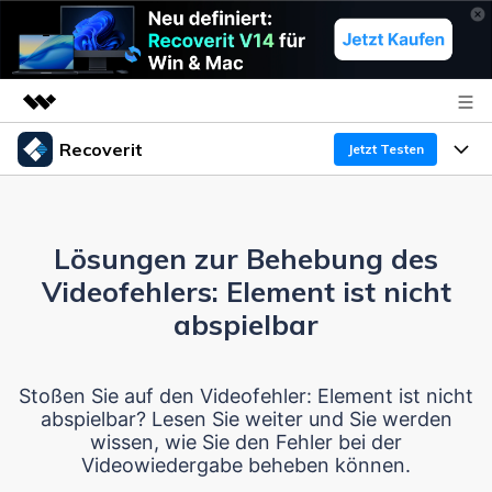
Recoverit
Top-Produkte
Jetzt Testen
KI-gestützte digitale Kreativität
Produkte
Business
Dienstprogramme
Überblick
Lösungen zur Behebung des
Funktionen
Über uns
Lösungen
Recoverit für Windows
Videofehlers: Element ist nicht
KI
Wiederherstellung von Laufwerken
Ressourcen
Presseraum
Ein führendes Tool zur Datenrettung für Windows
abspielbar
Kostenlos Testen
Gel?schte Medien wiederherstellen
Shop
Warum Recoverit
Stoßen Sie auf den Videofehler: Element ist nicht
abspielbar? Lesen Sie weiter und Sie werden
Experte für Datenrettung
Support
Guide
Exklusive Wiederherstellungsl?sungen
Neu
wissen, wie Sie den Fehler bei der
Videowiedergabe beheben können.
Recoverit für Mac
KI
Kundengeschichten
Dokumente wiederherstellen