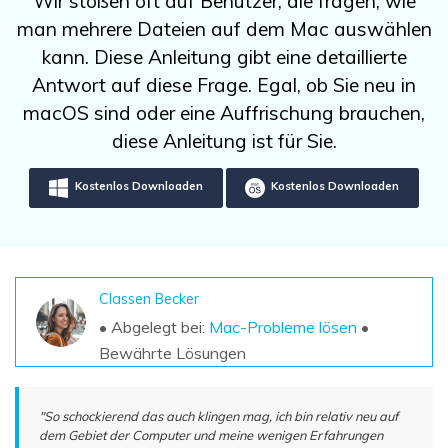
Wir stoßen oft auf Benutzer, die fragen, wie
DOWNLOAD
Sign In
Unbegrenzte Daten vom Mac-System
man mehrere Dateien auf dem Mac auswählen
wiederherstellen
Aktuelles Thema
Datenverlust-Szenarien
kann. Diese Anleitung gibt eine detaillierte
Kostenlos Testen
search
Antwort auf diese Frage. Egal, ob Sie neu in
macOS sind oder eine Auffrischung brauchen,
ALLE FUNKTIONEN ENTDECKEN
diese Anleitung ist für Sie.
Recoverit kostenlos
Kostenlos Downloaden
Kostenlos Downloaden
Verlorene/gel?schte Daten kostenlos
wiederherstellen
Kostenlos Testen
Classen Becker
• Abgelegt bei:
Mac-Probleme lösen
•
Weitere Produkte
Bewährte Lösungen
Repairit - Datenreparatur
UBackit - Datensicherung
"So schockierend das auch klingen mag, ich bin relativ neu auf
dem Gebiet der Computer und meine wenigen Erfahrungen