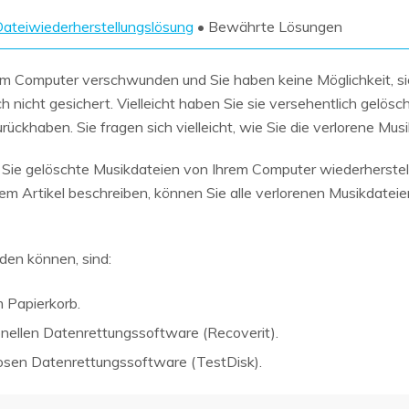
Wiederherstellung
Wiederherstellung
Alle Produkte ansehen
ateiwiederherstellungslösung
• Bewährte Lösungen
ZIP-
PPT-
Wiederherstellung
Wiederherstellung
hrem Computer verschwunden und Sie haben keine Möglichkeit, s
Email-
PDF-
 nicht gesichert. Vielleicht haben Sie sie versehentlich gelösch
Wiederherstellung
Wiederherstellung
rückhaben. Sie fragen sich vielleicht, wie Sie die verlorene Mu
ie Sie gelöschte Musikdateien von Ihrem Computer wiederherstel
sem Artikel beschreiben, können Sie alle verlorenen Musikdatei
ALLE FUNKTIONEN ENTDECKEN
den können, sind:
 Papierkorb.
nellen Datenrettungssoftware (Recoverit).
osen Datenrettungssoftware (TestDisk).