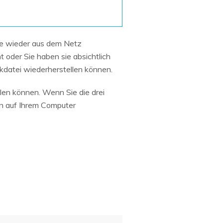
Systemwiederherstellung
wiederherstellen
Formatierte Festplatte
Wiederherstellung nach
wiederherstellen
Werkseinstellung
ie wieder aus dem Netz
RAID
RAW-Festplatten-
t oder Sie haben sie absichtlich
Datenrettung
Werkseinstellung
Neu
sikdatei wiederherstellen können.
len können. Wenn Sie die drei
en auf Ihrem Computer