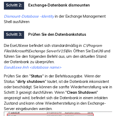
Schritt 2:
Exchange-Datenbank dismounten
Dismount-Database –Identity
in der Exchange Management
Shell ausführen
Schritt 3:
Prüfen Sie den Datenbankstatus
Die EseUtil.exe befindet sich standardmäßig in
C:\Program
Files\Microsoft\Exchange Server\V15\Bin
. Öffnen Sie EseUtil und
führen Sie den folgenden Befehl aus, um den aktuellen Stand
der Datenbank zu überprüfen.
Eseutil.exe /mh <database name>
Prüfen Sie den "
Status
" in der Befehlsausgabe. Wenn der
Status "
dirty shutdown
" lautet, ist die Datenbank inkonsistent
oder beschädigt. Sie können die sanfte Wiederherstellung wie in
Schritt 3 gezeigt durchführen. Wenn "
Clean Shutdown
"
angezeigt wird, befindet sich die Datenbank in einem intakten
Zustand und kann ohne Wiederherstellung in den Exchange-
Server eingebunden werden.