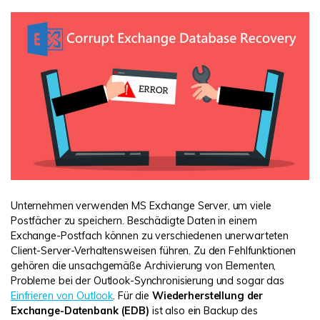
DOWNLOAD
Sign In
Unbegrenzte Daten vom Mac-System
wiederherstellen
Aktuelles Thema
Datenverlust-Szenarien
Kostenlos Testen
search
ALLE FUNKTIONEN ENTDECKEN
Recoverit kostenlos
Verlorene/gel?schte Daten kostenlos
wiederherstellen
Kostenlos Testen
Unternehmen verwenden MS Exchange Server, um viele
Postfächer zu speichern. Beschädigte Daten in einem
Exchange-Postfach können zu verschiedenen unerwarteten
Client-Server-Verhaltensweisen führen. Zu den Fehlfunktionen
Weitere Produkte
gehören die unsachgemäße Archivierung von Elementen,
Repairit - Datenreparatur
Probleme bei der Outlook-Synchronisierung und sogar das
Einfrieren von Outlook
. Für die
Wiederherstellung der
UBackit - Datensicherung
Exchange-Datenbank (EDB)
ist also ein Backup des