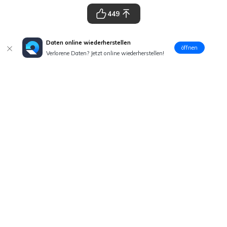
449
Daten online wiederherstellen
öffnen
Verlorene Daten? Jetzt online wiederherstellen!
Hero Produkte
Wondershare
Hilfe-Center
Folg uns