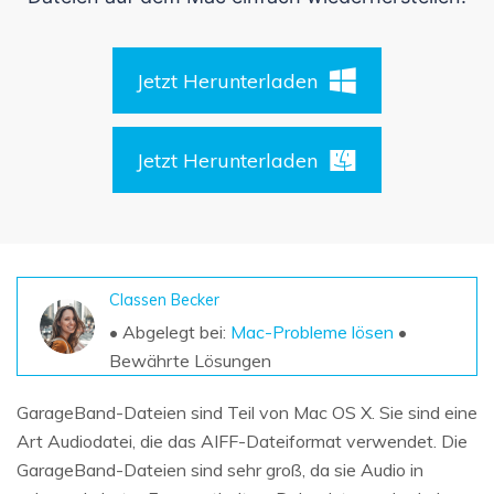
DOWNLOAD
Sign In
Unbegrenzte Daten vom Mac-System
wiederherstellen
Aktuelles Thema
Datenverlust-Szenarien
Kostenlos Testen
Jetzt Herunterladen
search
ALLE FUNKTIONEN ENTDECKEN
Jetzt Herunterladen
Recoverit kostenlos
Verlorene/gel?schte Daten kostenlos
wiederherstellen
Kostenlos Testen
Classen Becker
• Abgelegt bei:
Mac-Probleme lösen
•
Bewährte Lösungen
Weitere Produkte
GarageBand-Dateien sind Teil von Mac OS X. Sie sind eine
Repairit - Datenreparatur
Art Audiodatei, die das AIFF-Dateiformat verwendet. Die
UBackit - Datensicherung
GarageBand-Dateien sind sehr groß, da sie Audio in