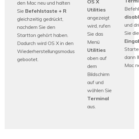
Termi
OS X
den Mac neu und halten
Befehl
Utilities
Sie
Befehlstaste + R
disab
angezeigt
gleichzeitig gedrückt,
und dr
wird, rufen
nachdem Sie den
Sie die
Sie das
Startton gehört haben.
Einga
Menü
Dadurch wird OS X in den
Starte
Utilities
Wiederherstellungsmodus
dann I
oben auf
gebootet.
Mac n
dem
Bildschirm
auf und
wählen Sie
Terminal
aus.