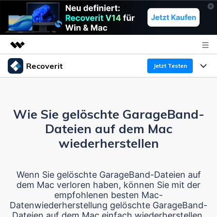
Recoverit
Top-Produkte
Jetzt Testen
KI-gestützte digitale Kreativität
Produkte
Business
Dienstprogramme
Überblick
Wie Sie gelöschte GarageBand-
Funktionen
Über uns
Lösungen
Recoverit für Windows
Dateien auf dem Mac
KI
Wiederherstellung von Laufwerken
Ressourcen
Presseraum
Ein führendes Tool zur Datenrettung für Windows
wiederherstellen
Kostenlos Testen
Gel?schte Medien wiederherstellen
Shop
Warum Recoverit
Wenn Sie gelöschte GarageBand-Dateien auf
dem Mac verloren haben, können Sie mit der
Experte für Datenrettung
Support
Guide
Exklusive Wiederherstellungsl?sungen
Neu
empfohlenen besten Mac-
Datenwiederherstellung gelöschte GarageBand-
Recoverit für Mac
KI
Kundengeschichten
Dateien auf dem Mac einfach wiederherstellen.
Dokumente wiederherstellen