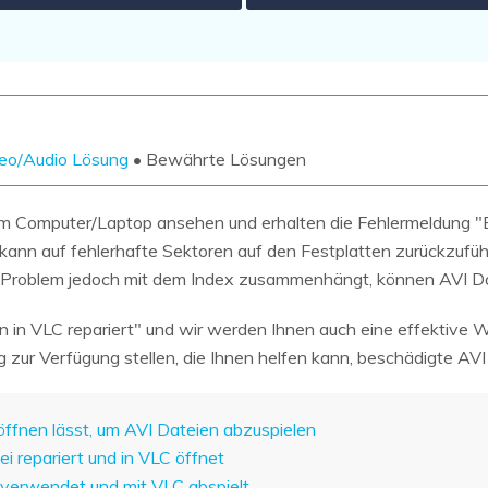
Wiederherstellung
Wiederherstellung
Alle Produkte ansehen
ZIP-
PPT-
Wiederherstellung
Wiederherstellung
Email-
PDF-
Wiederherstellung
Wiederherstellung
eo/Audio Lösung
• Bewährte Lösungen
hrem Computer/Laptop ansehen und erhalten die Fehlermeldung "B
 kann auf fehlerhafte Sektoren auf den Festplatten zurückzufüh
s Problem jedoch mit dem Index zusammenhängt, können AVI Da
ALLE FUNKTIONEN ENTDECKEN
n in VLC repariert" und wir werden Ihnen auch eine effektive
ng zur Verfügung stellen, die Ihnen helfen kann, beschädigte AVI
 öffnen lässt, um AVI Dateien abzuspielen
i repariert und in VLC öffnet
 verwendet und mit VLC abspielt