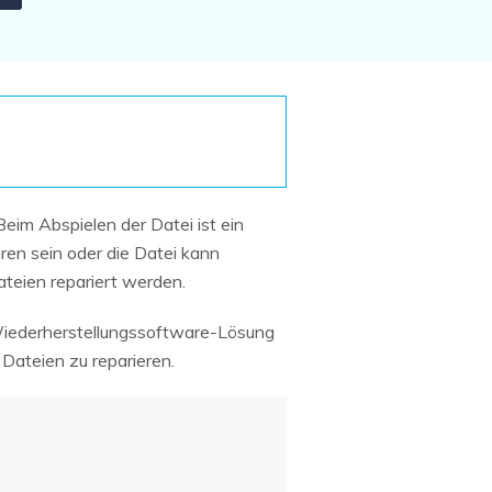
Systemwiederherstellung
wiederherstellen
Formatierte Festplatte
Wiederherstellung nach
wiederherstellen
Werkseinstellung
RAID
RAW-Festplatten-
Datenrettung
Werkseinstellung
Neu
eim Abspielen der Datei ist ein
ren sein oder die Datei kann
teien repariert werden.
 Wiederherstellungssoftware-Lösung
 Dateien zu reparieren.