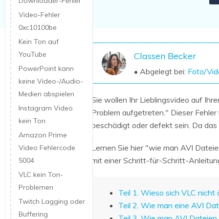
Downloader-Fehler
NAS-Datenrettung
Video-Fehler
Mac-Papierkorb-Wiederherstellung
Neu
0xc10100be
Kein Ton auf
YouTube
Classen Becker
PowerPoint kann
• Abgelegt bei:
Foto/Vid
keine Video-/Audio-
Medien abspielen
Sie wollen Ihr Lieblingsvideo auf I
Instagram Video
Problem aufgetreten." Dieser Fehler
kein Ton
beschädigt oder defekt sein. Da da
Amazon Prime
Lernen Sie hier "wie man AVI Dateie
Video Fehlercode
mit einer Schritt-für-Schritt-Anleitu
5004
VLC kein Ton-
Problemen
Teil 1. Wieso sich VLC nicht
Twitch Lagging oder
Teil 2. Wie man eine AVI Date
Buffering
Teil 3. Wie man AVI Dateien