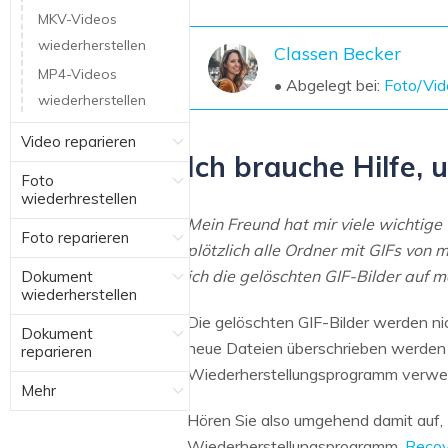
NAS-Datenrettung
MKV-Videos
wiederherstellen
Mac-Papierkorb-Wiederherstellung
Classen Becker
Neu
MP4-Videos
• Abgelegt bei:
Foto/Vid
wiederherstellen
Video reparieren
Ich brauche Hilfe, 
Foto
wiederhrestellen
Mein Freund hat mir viele wichtige
Foto reparieren
plötzlich alle Ordner mit GIFs von
ich die gelöschten GIF-Bilder auf m
Dokument
wiederherstellen
Die gelöschten GIF-Bilder werden ni
Dokument
neue Dateien überschrieben werden 
reparieren
Wiederherstellungsprogramm verwend
Mehr
Hören Sie also umgehend damit auf,
Wiederherstellungsprogramm.
Recov