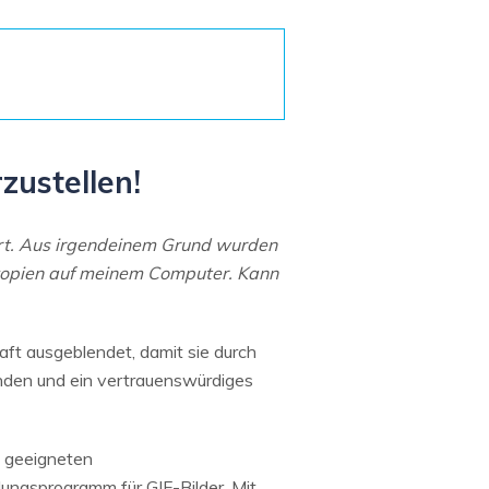
Systemwiederherstellung
wiederherstellen
Formatierte Festplatte
Wiederherstellung nach
wiederherstellen
Werkseinstellung
RAID
RAW-Festplatten-
Datenrettung
Werkseinstellung
Neu
zustellen!
t. Aus irgendeinem Grund wurden
gskopien auf meinem Computer. Kann
aft ausgeblendet, damit sie durch
nden und ein vertrauenswürdiges
m geeigneten
lungsprogramm für GIF-Bilder. Mit