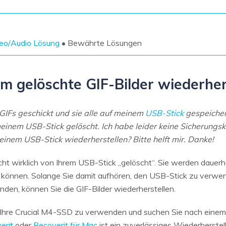
Wiederherstellung
Wiederherstellung
Alle Produkte ansehen
ZIP-
PPT-
Wiederherstellung
Wiederherstellung
eo/Audio Lösung
• Bewährte Lösungen
Email-
PDF-
Wiederherstellung
Wiederherstellung
um gelöschte GIF-Bilder wiederher
 GIFs geschickt und sie alle auf meinem
USB-Stick
gespeicher
 meinem USB-Stick gelöscht. Ich habe leider keine Sicherun
ALLE FUNKTIONEN ENTDECKEN
einem USB-Stick wiederherstellen? Bitte helft mir. Danke!
cht wirklich von Ihrem USB-Stick „gelöscht“. Sie werden dauerh
können. Solange Sie damit aufhören, den USB-Stick zu verwe
en, können Sie die GIF-Bilder wiederherstellen.
 Ihre Crucial M4-SSD zu verwenden und suchen Sie nach eine
erit
oder
Recoverit für Mac
ist ein zuverlässiges Wiederherstel