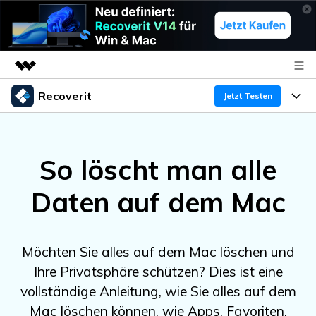
Recoverit
Top-Produkte
Jetzt Testen
KI-gestützte digitale Kreativität
Produkte
Business
Dienstprogramme
So löscht man alle
Überblick
Funktionen
Über uns
Lösungen
Recoverit für Windows
KI
Daten auf dem Mac
Wiederherstellung von Laufwerken
Ressourcen
Presseraum
Ein führendes Tool zur Datenrettung für Windows
Kostenlos Testen
Gel?schte Medien wiederherstellen
Shop
Warum Recoverit
Möchten Sie alles auf dem Mac löschen und
Ihre Privatsphäre schützen? Dies ist eine
Experte für Datenrettung
Support
Guide
Exklusive Wiederherstellungsl?sungen
Neu
vollständige Anleitung, wie Sie alles auf dem
Recoverit für Mac
KI
Kundengeschichten
Mac löschen können, wie Apps, Favoriten,
Dokumente wiederherstellen