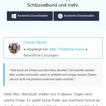
DOWNLOAD
Sign In
Unbegrenzte Daten vom Mac-System
Schlüsselbund und mehr.
wiederherstellen
Aktuelles Thema
Datenverlust-Szenarien
Kostenlos Downloaden
Kostenlos Downloaden
Kostenlos Testen
search
ALLE FUNKTIONEN ENTDECKEN
Recoverit kostenlos
Classen Becker
Verlorene/gel?schte Daten kostenlos
• Abgelegt bei:
Mac-Probleme lösen
•
wiederherstellen
Bewährte Lösungen
Kostenlos Testen
"Wie kann ich Daten auf dem Mac löschen? Ich möchte meinen
Mac weiterverkaufen, aber er enthält noch einige meiner Daten,
die ich nicht mit jemand anderem teilen möchte."
Weitere Produkte
Repairit - Datenreparatur
Viele Mac-Benutzer stellen uns in diesen Tagen eine
UBackit - Datensicherung
solche Frage. Es spielt keine Rolle, aus welchem Grund du