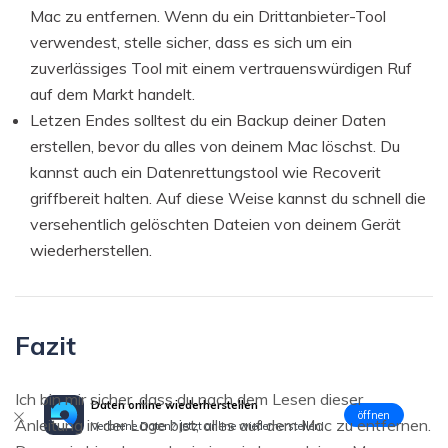
Mac zu entfernen. Wenn du ein Drittanbieter-Tool
verwendest, stelle sicher, dass es sich um ein
zuverlässiges Tool mit einem vertrauenswürdigen Ruf
auf dem Markt handelt.
Letzen Endes solltest du ein Backup deiner Daten
erstellen, bevor du alles von deinem Mac löschst. Du
kannst auch ein Datenrettungstool wie Recoverit
griffbereit halten. Auf diese Weise kannst du schnell die
versehentlich gelöschten Dateien von deinem Gerät
wiederherstellen.
Fazit
Ich bin mir sicher, dass du nach dem Lesen dieser
Daten online wiederherstellen
öffnen
Anleitung in der Lage bist, alles auf dem Mac zu entfernen.
Verlorene Daten? Jetzt online wiederherstellen!