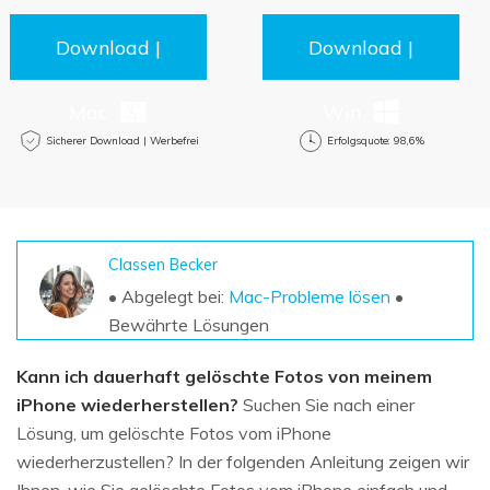
DOWNLOAD
Sign In
Unbegrenzte Daten vom Mac-System
wiederherstellen
Download |
Download |
Aktuelles Thema
Datenverlust-Szenarien
Kostenlos Testen
search
Mac
Win
ALLE FUNKTIONEN ENTDECKEN
Sicherer Download | Werbefrei
Erfolgsquote: 98,6%
Recoverit kostenlos
Verlorene/gel?schte Daten kostenlos
wiederherstellen
Classen Becker
Kostenlos Testen
• Abgelegt bei:
Mac-Probleme lösen
•
Bewährte Lösungen
Kann ich dauerhaft gelöschte Fotos von meinem
Weitere Produkte
iPhone wiederherstellen?
Suchen Sie nach einer
Repairit - Datenreparatur
Lösung, um gelöschte Fotos vom iPhone
UBackit - Datensicherung
wiederherzustellen? In der folgenden Anleitung zeigen wir
Ihnen, wie Sie gelöschte Fotos vom iPhone einfach und