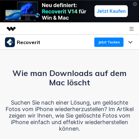
Recoverit
Top-Produkte
Jetzt Testen
KI-gestützte digitale Kreativität
Produkte
Business
Dienstprogramme
Überblick
Wie man Downloads auf dem
Funktionen
Über uns
Lösungen
Recoverit für Windows
Mac löscht
KI
Wiederherstellung von Laufwerken
Ressourcen
Presseraum
Ein führendes Tool zur Datenrettung für Windows
Suchen Sie nach einer Lösung, um gelöschte
Kostenlos Testen
Gel?schte Medien wiederherstellen
Shop
Warum Recoverit
Fotos vom iPhone wiederherzustellen? Im Artikel
zeigen wir Ihnen, wie Sie gelöschte Fotos vom
Experte für Datenrettung
Support
Guide
Exklusive Wiederherstellungsl?sungen
iPhone einfach und effektiv wiederherstellen
Neu
können.
Recoverit für Mac
KI
Kundengeschichten
Dokumente wiederherstellen