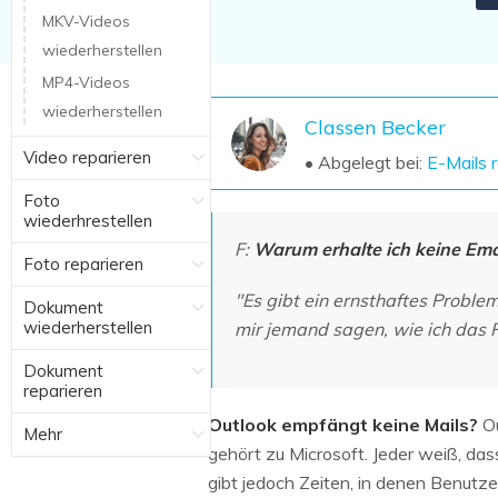
NAS-Datenrettung
MKV-Videos
wiederherstellen
Mac-Papierkorb-Wiederherstellung
Neu
MP4-Videos
wiederherstellen
Classen Becker
Video reparieren
• Abgelegt bei:
E-Mails 
Foto
wiederhrestellen
F:
Warum erhalte ich keine Emai
Foto reparieren
"Es gibt ein ernsthaftes Probl
Dokument
wiederherstellen
mir jemand sagen, wie ich das 
Dokument
reparieren
Outlook empfängt keine Mails?
Ou
Mehr
gehört zu Microsoft. Jeder weiß, das
gibt jedoch Zeiten, in denen Benut