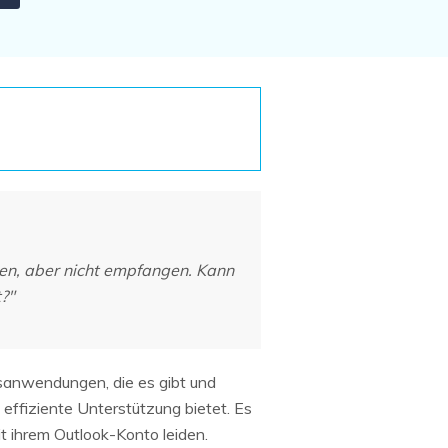
Systemwiederherstellung
wiederherstellen
Formatierte Festplatte
Wiederherstellung nach
wiederherstellen
Werkseinstellung
RAID
RAW-Festplatten-
Datenrettung
Werkseinstellung
Neu
den, aber nicht empfangen. Kann
?"
gsanwendungen, die es gibt und
 effiziente Unterstützung bietet. Es
 ihrem Outlook-Konto leiden.