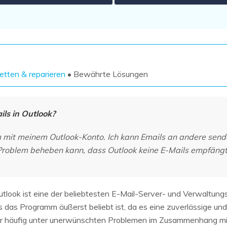
Wiederherstellung
Wiederherstellung
Alle Produkte ansehen
ZIP-
PPT-
Wiederherstellung
Wiederherstellung
Email-
PDF-
Wiederherstellung
Wiederherstellung
retten & reparieren
• Bewährte Lösungen
ls in Outlook?
ALLE FUNKTIONEN ENTDECKEN
em mit meinem Outlook-Konto. Ich kann Emails an andere sen
Problem beheben kann, dass Outlook keine E-Mails empfängt
tlook ist eine der beliebtesten E-Mail-Server- und Verwaltun
s das Programm äußerst beliebt ist, da es eine zuverlässige und
zer häufig unter unerwünschten Problemen im Zusammenhang mit